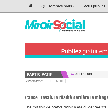
Aller
Qui sommes nous ?
Vous publiez
Main
au
contenu
navigation
principal
Publiez
gratuiteme
PARTICIPATIF
ACCÈS PUBLIC
Organisations
POLE EMPLOI
France Travail: la réalité derrière le mirag
Une mission de préfiguration a été diligentée sous 