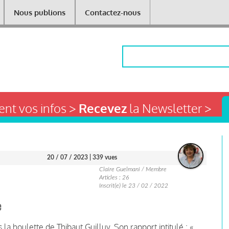
Nous publions
Contactez-nous
Rechercher
nt vos infos >
Recevez
la Newsletter >
20 / 07 / 2023
| 339 vues
Claire Guelmani / Membre
Articles : 26
Inscrit(e) le 23 / 02 / 2022
e
la houlette de Thibaut Guilluy. Son rapport intitulé : «