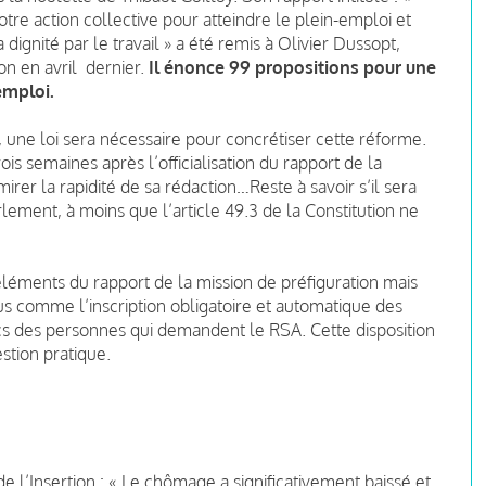
tre action collective pour atteindre le plein-emploi et
 dignité par le travail » a été remis à Olivier Dussopt,
ion en avril dernier.
Il énonce 99 propositions pour une
emploi.
, une loi sera nécessaire pour concrétiser cette réforme.
ois semaines après l’officialisation du rapport de la
rer la rapidité de sa rédaction…Reste à savoir s’il sera
ement, à moins que l’article 49.3 de la Constitution ne
 éléments du rapport de la mission de préfiguration mais
s comme l’inscription obligatoire et automatique des
acs des personnes qui demandent le RSA. Cette disposition
estion pratique.
de l’Insertion : « Le chômage a significativement baissé et