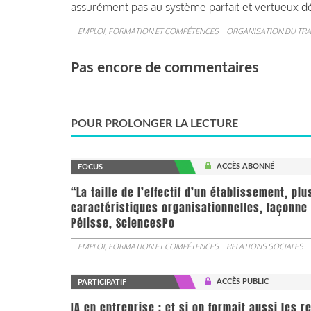
assurément pas au système parfait et vertueux décr
EMPLOI, FORMATION ET COMPÉTENCES
ORGANISATION DU TRA
Pas encore de commentaires
POUR PROLONGER LA LECTURE
ACCÈS ABONNÉ
FOCUS
“La taille de l’effectif d’un établissement, pl
caractéristiques organisationnelles, façonne 
Pélisse, SciencesPo
EMPLOI, FORMATION ET COMPÉTENCES
RELATIONS SOCIALES
ACCÈS PUBLIC
PARTICIPATIF
IA en entreprise : et si on formait aussi les 