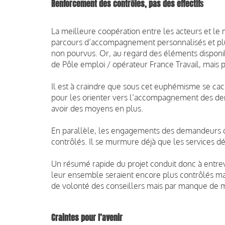
Renforcement des contrôles, pas des effectif
s
La meilleure coopération entre les acteurs et le 
parcours d’accompagnement personnalisés et plus
non pourvus. Or, au regard des éléments disponibl
de Pôle emploi / opérateur France Travail, mais 
Il est à craindre que sous cet euphémisme se cach
pour les orienter vers l’accompagnement des dem
avoir des moyens en plus.
En parallèle, les engagements des demandeurs d’
contrôlés. Il se murmure déjà que les services déd
Un résumé rapide du projet conduit donc à entre
leur ensemble seraient encore plus contrôlés 
de volonté des conseillers mais par manque de mo
Craintes pour l’avenir