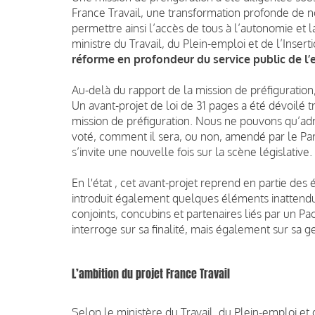
France Travail, une transformation profonde de no
permettre ainsi l’accès de tous à l’autonomie et la
ministre du Travail, du Plein-emploi et de l’Insert
réforme en profondeur du service public de l’
Au-delà du rapport de la mission de préfiguration
Un avant-projet de loi de 31 pages a été dévoilé tr
mission de préfiguration. Nous ne pouvons qu’admi
voté, comment il sera, ou non, amendé par le Parl
s’invite une nouvelle fois sur la scène législative.
En l'état , cet avant-projet reprend en partie des
introduit également quelques éléments inattendu
conjoints, concubins et partenaires liés par un P
interroge sur sa finalité, mais également sur sa g
L’ambition du projet France Travail
Selon le ministère du Travail, du Plein-emploi et 