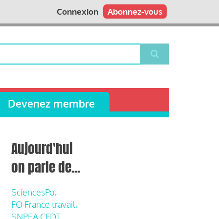
Connexion
Abonnez-vous
Devenez membre
Aujourd'hui
on parle de...
SciencesPo,
FO France travail,
SNPEA CFDT