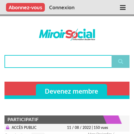
Aller
Qui sommes nous ?
Vous publiez
Nous publions
Contactez-nous
Abonnez-vous
Connexion
Main
au
contenu
navigation
principal
Rechercher
Devenez membre
PARTICIPATIF
ACCÈS PUBLIC
11 / 08 / 2022
| 150 vues
Marc Desjardins /