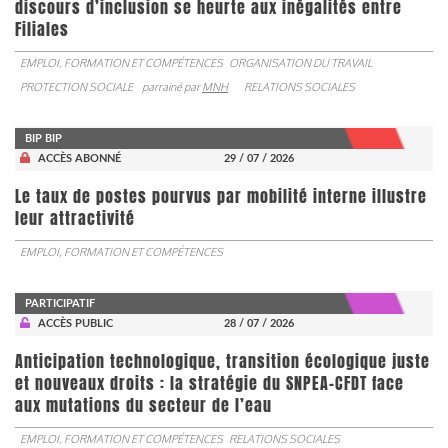
discours d’inclusion se heurte aux inégalités entre
Filiales
EMPLOI, FORMATION ET COMPÉTENCES
ORGANISATION DU TRAVAIL
PROTECTION SOCIALE
parrainé par
MNH
RELATIONS SOCIALES
BIP BIP
ACCÈS ABONNÉ
29 / 07 / 2026
Le taux de postes pourvus par mobilité interne illustre
leur attractivité
EMPLOI, FORMATION ET COMPÉTENCES
PARTICIPATIF
ACCÈS PUBLIC
28 / 07 / 2026
Anticipation technologique, transition écologique juste
et nouveaux droits : la stratégie du SNPEA-CFDT face
aux mutations du secteur de l’eau
EMPLOI, FORMATION ET COMPÉTENCES
RELATIONS SOCIALES