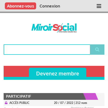
Aller
Qui sommes nous ?
Vous publiez
Nous publions
Contactez-nous
Abonnez-vous
Connexion
Main
au
contenu
navigation
principal
Rechercher
Devenez membre
PARTICIPATIF
ACCÈS PUBLIC
20 / 07 / 2022
| 212 vues
Dominique Regnier