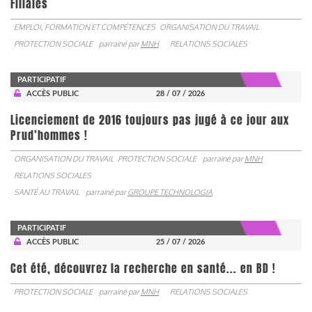
Filiales
EMPLOI, FORMATION ET COMPÉTENCES
ORGANISATION DU TRAVAIL
PROTECTION SOCIALE
parrainé par
MNH
RELATIONS SOCIALES
PARTICIPATIF
ACCÈS PUBLIC
28 / 07 / 2026
Licenciement de 2016 toujours pas jugé à ce jour aux
Prud’hommes !
ORGANISATION DU TRAVAIL
PROTECTION SOCIALE
parrainé par
MNH
RELATIONS SOCIALES
SANTÉ AU TRAVAIL
parrainé par
GROUPE TECHNOLOGIA
PARTICIPATIF
ACCÈS PUBLIC
25 / 07 / 2026
Cet été, découvrez la recherche en santé... en BD !
PROTECTION SOCIALE
parrainé par
MNH
RELATIONS SOCIALES