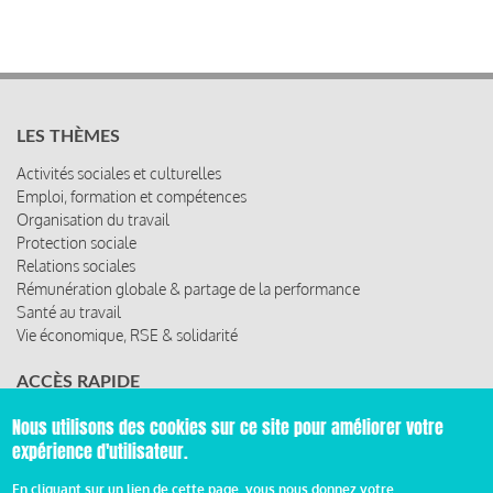
LES THÈMES
Activités sociales et culturelles
Emploi, formation et compétences
Organisation du travail
Protection sociale
Relations sociales
Rémunération globale & partage de la performance
Santé au travail
Vie économique, RSE & solidarité
ACCÈS RAPIDE
Les abonnements
Nous utilisons des cookies sur ce site pour améliorer votre
Les rencontres
expérience d'utilisateur.
Les ressources
En cliquant sur un lien de cette page, vous nous donnez votre