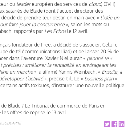
teur du
leader
européen des services de
cloud
, OVH)
six salariés de Blade (dont l’actuel directeur des
t décidé de prendre leur destin en main avec «
l’idée un
pour faire jouer la concurrence
», selon les mots du
nbach, rapportés par
Les Échos
le 12 avril.
ançais fondateur de Free, a décidé de s'associer. Celui-ci
oupe de télécommunications Iliad) et de laisser 20 % de
ncer dans l’aventure. Xavier Niel aurait «
pilonné le «
t précises : améliorer la rentabilité en envisageant les
chine en marche
», a affirmé Yannis Weinbach. «
Ensuite, il
évelopper l’activité
», précise-t-il. Le «
business plan
»
 certains actifs toxiques, d'instaurer une nouvelle politique
s de Blade ? Le Tribunal de commerce de Paris en
les offres de reprise le 13 avril.
& SOLIDARITÉ