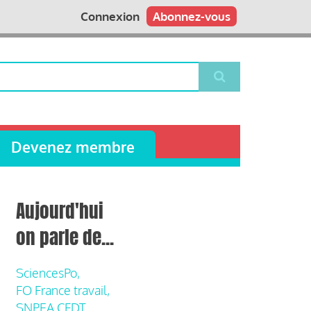
Connexion
Abonnez-vous
Devenez membre
Aujourd'hui
on parle de...
SciencesPo,
FO France travail,
SNPEA CFDT