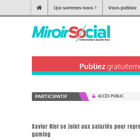
Aller
Qui sommes nous ?
Vous publiez
Main
au
contenu
navigation
principal
Publiez
gratuiteme
PARTICIPATIF
ACCÈS PUBLIC
Xavier Niel se joint aux salariés pour rep
gaming