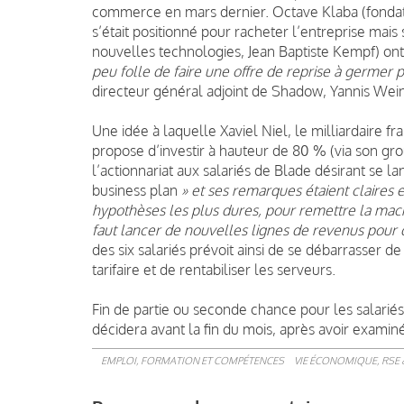
commerce en mars dernier. Octave Klaba (fonda
s’était positionné pour racheter l’entreprise mais 
nouvelles technologies, Jean Baptiste Kempf) on
peu folle de faire une offre de reprise à germer 
directeur général adjoint de Shadow, Yannis Wei
Une idée à laquelle Xaviel Niel, le milliardaire fr
propose d’investir à hauteur de 80 % (via son gr
l’actionnariat aux salariés de Blade désirant se la
business plan
» et ses remarques étaient claires e
hypothèses les plus dures, pour remettre la ma
faut lancer de nouvelles lignes de revenus pour d
des six salariés prévoit ainsi de se débarrasser de
tarifaire et de rentabiliser les serveurs.
Fin de partie ou seconde chance pour les salarié
décidera avant la fin du mois, après avoir examiné 
EMPLOI, FORMATION ET COMPÉTENCES
VIE ÉCONOMIQUE, RSE 