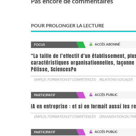
Pas encore de commentaires
POUR PROLONGER LA LECTURE
ACCÈS ABONNÉ
FOCUS
“La taille de l’effectif d’un établissement, pl
caractéristiques organisationnelles, façonne 
Pélisse, SciencesPo
EMPLOI, FORMATION ET COMPÉTENCES
RELATIONS SOCIALES
ACCÈS PUBLIC
PARTICIPATIF
IA en entreprise : et si on formait aussi les 
EMPLOI, FORMATION ET COMPÉTENCES
ORGANISATION DU TRA
ACCÈS PUBLIC
PARTICIPATIF