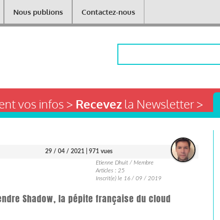
Nous publions
Contactez-nous
Rechercher
nt vos infos >
Recevez
la Newsletter >
29 / 04 / 2021
| 971 vues
Etienne Dhuit / Membre
Articles : 25
Inscrit(e) le 16 / 09 / 2019
rendre Shadow, la pépite française du cloud