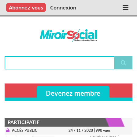
Aller
Qui sommes nous ?
Vous publiez
Nous publions
Contactez-nous
Abonnez-vous
Connexion
Main
au
contenu
navigation
principal
Rechercher
Devenez membre
PARTICIPATIF
ACCÈS PUBLIC
24 / 11 / 2020
| 990 vues
Christine Fourage /