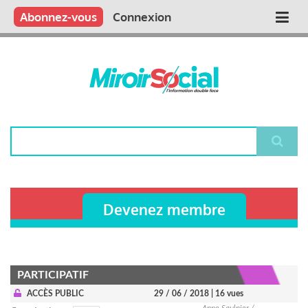
Aller
Qui sommes nous ?
Vous publiez
Nous publions
Contactez-nous
Abonnez-vous
Connexion
Main
au
contenu
navigation
principal
Rechercher
Devenez membre
PARTICIPATIF
ACCÈS PUBLIC
29 / 06 / 2018
| 16 vues
Anne Saulnier /