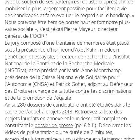
avec le soutien de ses partenaires (cf. liste ci-après) afin de
mobiliser le plus largement possible pour faciliter la vie
des handicapés et faire évoluer le regard sur le handicap. «
Nous pouvons être fiers de porter haut et fort notre plus-
value sociale », s’est réjoui Pierre Mayeur, directeur
général de l’OCIRP.
Le jury composé d’une trentaine de membres était placé
sous la présidence d’honneur d’Axel Kahn, médecin
généticien et essayiste, directeur de recherche à l'Institut
National de la Santé et de la Recherche Médicale
(INSERM), et co-présidé par Marie-Anne Montchamp,
présidente de la Caisse Nationale de Solidarité pour
l'Autonomie (CNSA) et Patrick Gohet, adjoint au Défenseur
des Droits en charge de la lutte contre les discriminations
et de la promotion de l’égalité.
Ainsi, 280 dossiers de candidature ont été étudiés dans le
cadre de l’appel à projets 2018. Retrouvez la liste des
projets lauréats en annexe et leur descriptif complet en
consultant le
dossier de presse
(pp. 8 à 11). Découvrez les
vidéos de présentation d’une durée de 2 minutes,
accessibles à tous grâce au sous-titrage et à la transcription