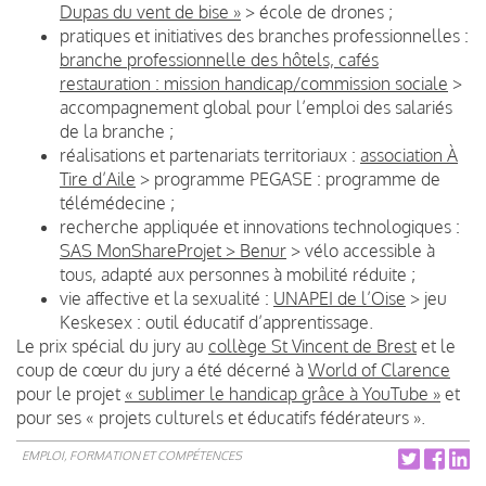
Dupas du vent de bise »
> école de drones ;
pratiques et initiatives des branches professionnelles :
branche professionnelle des hôtels, cafés
restauration : mission handicap/commission sociale
>
accompagnement global pour l’emploi des salariés
de la branche ;
réalisations et partenariats territoriaux :
association À
Tire d’Aile
> programme PEGASE : programme de
télémédecine ;
recherche appliquée et innovations technologiques :
SAS MonShareProjet > Benur
> vélo accessible à
tous, adapté aux personnes à mobilité réduite ;
vie affective et la sexualité :
UNAPEI de l’Oise
> jeu
Keskesex : outil éducatif d’apprentissage.
Le prix spécial du jury au
collège St Vincent de Brest
et le
coup de cœur du jury a été décerné à
World of Clarence
pour le projet
« sublimer le handicap grâce à YouTube »
et
pour ses « projets culturels et éducatifs fédérateurs ».
EMPLOI, FORMATION ET COMPÉTENCES