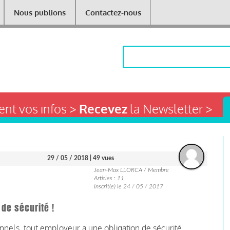
Nous publions
Contactez-nous
Rechercher
nt vos infos >
Recevez
la Newsletter >
29 / 05 / 2018
| 49 vues
Jean-Max LLORCA / Membre
Articles : 11
Inscrit(e) le 24 / 05 / 2017
 de sécurité !
ionnels, tout employeur a une obligation de sécurité.