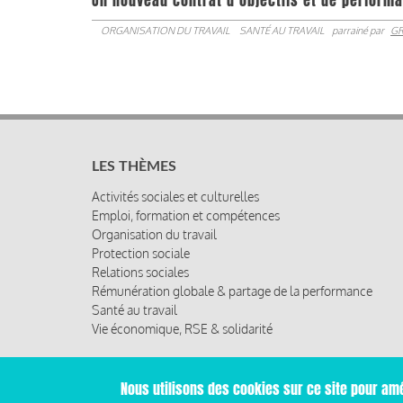
Un nouveau contrat d’objectifs et de performa
ORGANISATION DU TRAVAIL
SANTÉ AU TRAVAIL
parrainé par
GR
LES THÈMES
Activités sociales et culturelles
Emploi, formation et compétences
Organisation du travail
Protection sociale
Relations sociales
Rémunération globale & partage de la performance
Santé au travail
Vie économique, RSE & solidarité
Nous utilisons des cookies sur ce site pour amé
© 2019 Miroir Social - Réalisé par
Cafffeine