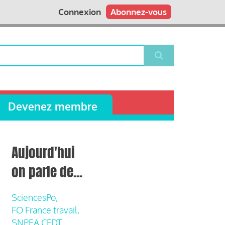
Connexion
Abonnez-vous
Devenez membre
Aujourd'hui
on parle de...
SciencesPo,
FO France travail,
SNPEA CFDT