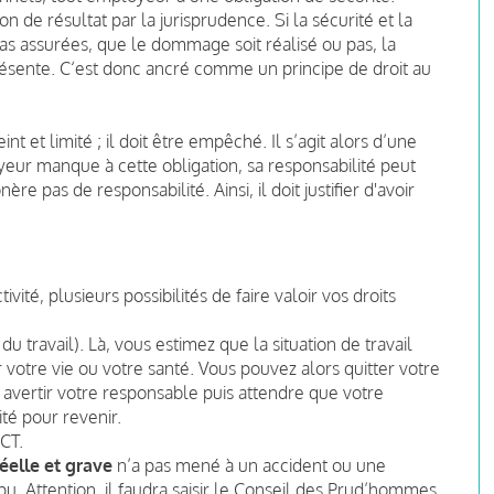
 de résultat par la jurisprudence. Si la sécurité et la
as assurées, que le dommage soit réalisé ou pas, la
ésente. C‘est donc ancré comme un principe de droit au
nt et limité ; il doit être empêché. Il s’agit alors d’une
oyeur manque à cette obligation, sa responsabilité peut
e pas de responsabilité. Ainsi, il doit justifier d'avoir
ité, plusieurs possibilités de faire valoir vos droits
 du travail). Là, vous estimez que la situation de travail
votre vie ou votre santé. Vous pouvez alors quitter votre
avertir votre responsable puis attendre que votre
ité pour revenir.
CT.
éelle et grave
n’a pas mené à un accident ou une
pu. Attention, il faudra saisir le Conseil des Prud’hommes