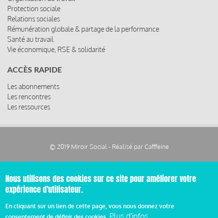
Protection sociale
Relations sociales
Rémunération globale & partage de la performance
Santé au travail
Vie économique, RSE & solidarité
ACCÈS RAPIDE
Les abonnements
Les rencontres
Les ressources
© 2019 Miroir Social - Réalisé par
Cafffeine
Mentions légales et condition générale d’utilisation et
Pied
d’abonnement
Nous utilisons des cookies sur ce site pour améliorer votre
expérience d'utilisateur.
de
En cliquant sur un lien de cette page, vous nous donnez votre
Plus d'infos
consentement de définir des cookies.