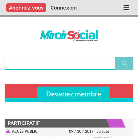
Aller
Qui sommes nous ?
Vous publiez
Nous publions
Contactez-nous
Abonnez-vous
Connexion
Main
au
contenu
navigation
principal
Rechercher
Devenez membre
PARTICIPATIF
ACCÈS PUBLIC
09 / 10 / 2017
| 33 vues
David Mahe /