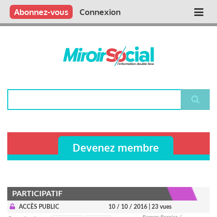
Aller
Qui sommes nous ?
Vous publiez
Nous publions
Contactez-nous
Abonnez-vous
Connexion
Main
au
contenu
navigation
principal
Rechercher
Devenez membre
PARTICIPATIF
ACCÈS PUBLIC
10 / 10 / 2016
| 23 vues
Roman Bernier /