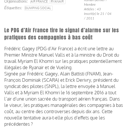
Organisations
AIR FRANCE
RYANAIR
Membre
Étiquettes
DUMPING SOCIAL
Articles : 43
Inscrit(e) le 21 / 04
/ 2011
Le PDG d’Air France tire le signal d’alarme sur les
pratiques des compagnies à bas coût
Frédéric Gagey (PDG d’Air France) a écrit une lettre au
Premier Ministre Manuel Valls et à la ministre du Droit du
travail Myriam El Khomri sur les pratiques potentiellement
illégales de Ryanair et de Vueling.
Signée par Frédéric Gagey, Alain Battisti (FNAM), Jean-
François Dominiak (SCARA) et Erick Derivry, président du
syndicat des pilotes (SNPL), la lettre envoyée à Manuel
Valls et à Myriam El Khomri le 16 septembre 2016 a tout
l’air d’une union sacrée du transport aérien français. Dans
le viseur, les pratiques managériales des compagnies à bas
coût, au centre des controverses depuis dix ans. Cette
nouvelle tentative aura-t-elle plus d’effets que les
précédentes ?