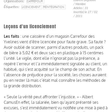
Organisations
CARREFOUR
/ Membre
Étiquettes
LICENCIEMENT
RÉINTÉGRATION
Articles : 31
Inscrit(e) le 27 / 02
/ 2011
Leçons d'un licenciement
Les faits
: une caissière d’un magasin Carrefour des
Yvelines vient d’être licenciée pour faute grave. Sa faute ?
Avoir oublié de scanner, parmi d’autres produits, un pack
de bière à 5,02 € et deux sacs en plastique à 15 centimes
l’unité. Le vigile, dont elle n’ignorait pas la présence, a
repéré l’erreur et l’a immédiatement signalée au client, un
habitué, qui s’est acquitté sur le champ de son achat. En
l’absence de préjudice pour la société, les choses auraient
pu en rester là mais c’était mal connaître les méthodes de
la grande distribution.
« Seule la vérité peut affronter l’injustice. » - Albert
Camus
En effet, la salariée, bien qu’ayant présenté ses
excuses, s’est immédiatement vu notifiée une mise à pied à