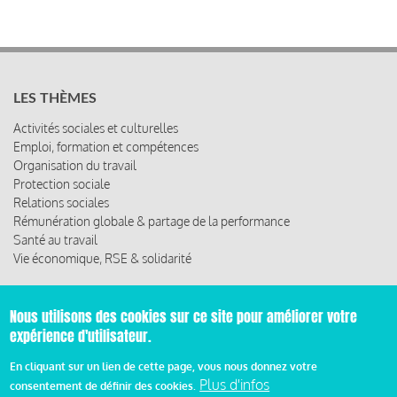
LES THÈMES
Activités sociales et culturelles
Emploi, formation et compétences
Organisation du travail
Protection sociale
Relations sociales
Rémunération globale & partage de la performance
Santé au travail
Vie économique, RSE & solidarité
ACCÈS RAPIDE
Nous utilisons des cookies sur ce site pour améliorer votre
Les abonnements
expérience d'utilisateur.
Les rencontres
Les ressources
En cliquant sur un lien de cette page, vous nous donnez votre
Plus d'infos
consentement de définir des cookies.