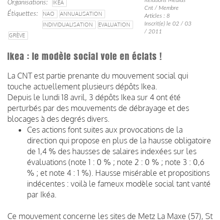
Organisations
IKEA
Cnt / Membre
Étiquettes
NAO
ANNUALISATION
Articles : 8
Inscrit(e) le 02 / 03
INDIVIDUALISATION
EVALUATION
/ 2011
GRÈVE
Ikea : le modèle social vole en éclats !
La CNT est partie prenante du mouvement social qui
touche actuellement plusieurs dépôts Ikea.
Depuis le lundi 18 avril, 3 dépôts Ikea sur 4 ont été
perturbés par des mouvements de débrayage et des
blocages à des degrés divers.
Ces actions font suites aux provocations de la
direction qui propose en plus de la hausse obligatoire
de 1,4 % des hausses de salaires indexées sur les
évaluations (note 1 : 0 % ; note 2 : 0 % ; note 3 : 0,6
% ; et note 4 : 1 %). Hausse misérable et propositions
indécentes : voilà le fameux modèle social tant vanté
par Ikéa.
Ce mouvement concerne les sites de Metz La Maxe (57), St