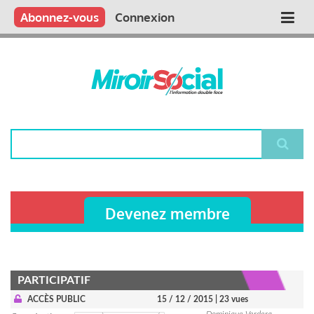
Aller
Qui sommes nous ?
Vous publiez
Nous publions
Contactez-nous
Abonnez-vous
Connexion
Main
au
contenu
navigation
principal
Rechercher
Devenez membre
PARTICIPATIF
ACCÈS PUBLIC
15 / 12 / 2015
| 23 vues
Dominique Verdera