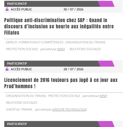
PARTICIPATIF
ACCÈS PUBLIC
30 / 07 / 2026
Politique anti-discrimination chez SAP : Quand le
discours d’inclusion se heurte aux inégalités entre
Filiales
EMPLOI, FORMATION ET COMPÉTENCES
ORGANISATION DU TRAVAIL
PROTECTION SOCIALE
parrainé par
MNH
RELATIONS SOCIALES
PARTICIPATIF
ACCÈS PUBLIC
28 / 07 / 2026
Licenciement de 2016 toujours pas jugé à ce jour aux
Prud’hommes !
ORGANISATION DU TRAVAIL
PROTECTION SOCIALE
parrainé par
MNH
RELATIONS SOCIALES
SANTÉ AU TRAVAIL
parrainé par
GROUPE TECHNOLOGIA
PARTICIPATIF