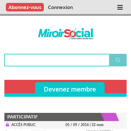
Aller
Qui sommes nous ?
Vous publiez
Nous publions
Contactez-nous
Abonnez-vous
Connexion
Main
au
contenu
navigation
principal
Rechercher
Devenez membre
PARTICIPATIF
ACCÈS PUBLIC
05 / 09 / 2016
| 32 vues
Christian EXPERT /