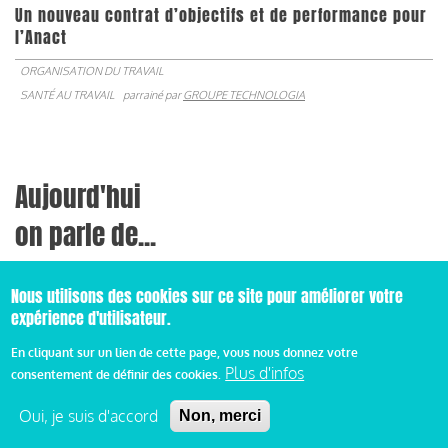
Un nouveau contrat d’objectifs et de performance pour
l’Anact
ORGANISATION DU TRAVAIL
SANTÉ AU TRAVAIL
parrainé par
GROUPE TECHNOLOGIA
Aujourd'hui
on parle de...
SciencesPo,
Nous utilisons des cookies sur ce site pour améliorer votre
FO France travail,
expérience d'utilisateur.
SNPEA CFDT
En cliquant sur un lien de cette page, vous nous donnez votre
Plus d'infos
consentement de définir des cookies.
et de...
Oui, je suis d'accord
Non, merci
Emploi, formation et compétences,