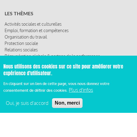
LES THÈMES
Activités sociales et culturelles
Emploi, formation et compétences
Organisation du travail
Protection sociale
Relations sociales
Rémunération globale & partage de la performance
Santé au travail
Nous utilisons des cookies sur ce site pour améliorer votre
Vie économique, RSE & solidarité
expérience d'utilisateur.
ACCÈS RAPIDE
En cliquant sur un lien de cette page, vous nous donnez votre
Plus d'infos
consentement de définir des cookies.
Les abonnements
Les rencontres
Oui, je suis d'accord
Non, merci
Les ressources
© 2019 Miroir Social - Réalisé par
Cafffeine