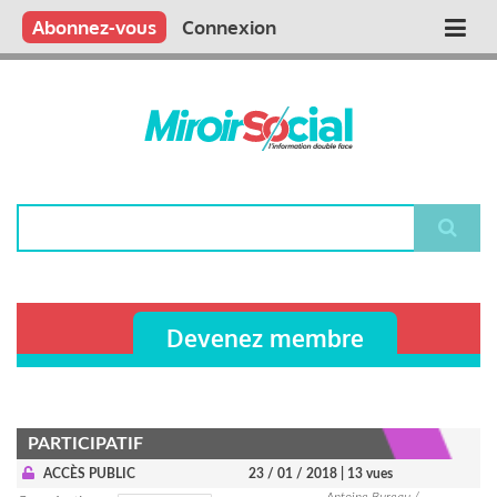
Aller
Qui sommes nous ?
Vous publiez
Nous publions
Contactez-nous
Abonnez-vous
Connexion
Main
au
contenu
navigation
principal
Rechercher
Devenez membre
PARTICIPATIF
ACCÈS PUBLIC
23 / 01 / 2018
| 13 vues
Antoine Bureau /