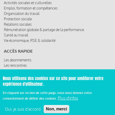
Activités sociales et culturelles
Emploi, formation et compétences
Organisation du travail
Protection sociale
Relations sociales
Rémunération globale & partage de la performance
Santé au travail
Vie économique, RSE & solidarité
ACCÈS RAPIDE
Les abonnements
Les rencontres
Les ressources
Nous utilisons des cookies sur ce site pour améliorer votre
expérience d'utilisateur.
© 2019 Miroir Social - Réalisé par
Cafffeine
En cliquant sur un lien de cette page, vous nous donnez votre
Plus d'infos
consentement de définir des cookies.
Mentions légales et condition générale d’utilisation et
Pied
d’abonnement
Oui, je suis d'accord
Non, merci