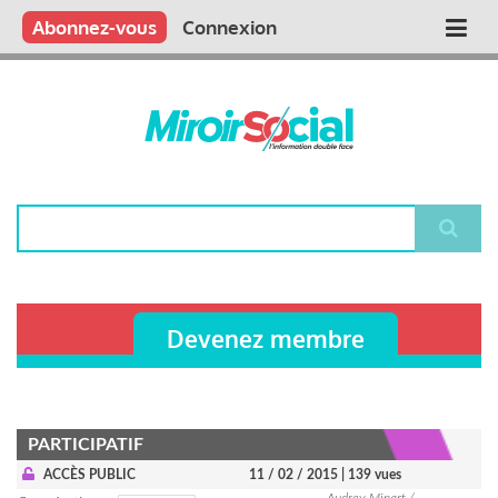
Aller
Qui sommes nous ?
Vous publiez
Nous publions
Contactez-nous
Abonnez-vous
Connexion
Main
au
contenu
navigation
principal
Rechercher
Devenez membre
PARTICIPATIF
ACCÈS PUBLIC
11 / 02 / 2015
| 139 vues
Audrey Minart /