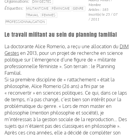
Organisations
DIM GESTES
Membre
Étiquettes
MILITANTISME
FÉMINISME
GENRE
Articles : 185
Inscrit(e) le 25 / 07
TRAVAIL
FEMMES
/ 2011
PROFESSIONNALISATION
Le travail militant au sein du planning familial
La doctorante Alice Romerio, a reçu une allocation du
DIM
Gestes
en 2013, pour un projet de recherche en science
politique sur l’émergence d’une figure de « militante
professionnelle féministe ». Son terrain : le Planning
Familial.
Si sa première discipline de « rattachement » était la
philosophie, Alice Romerio (26 ans) a fini par se
« reconvertir » en sciences politiques. Ce qui, dans ce laps
de temps, n’a pas changé, c’est bien son intérêt pour la
problématique du genre. « Lors de mon master en
philosophie (mention philosophie et société), je
m’intéressais à la gestion sociale de la reproduction… Des
sujets qui n’étaient pas des classiques en philosophie ».
Après ces cinq années, elle a décidé de compléter son