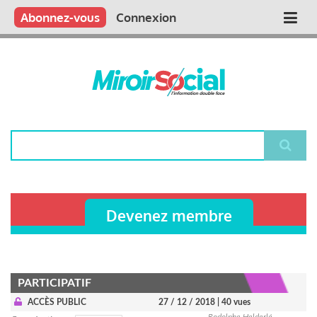
Aller
Qui sommes nous ?
Vous publiez
Nous publions
Contactez-nous
Abonnez-vous
Connexion
Main
au
contenu
navigation
principal
Rechercher
Devenez membre
PARTICIPATIF
ACCÈS PUBLIC
27 / 12 / 2018
| 40 vues
Rodolphe Helderlé