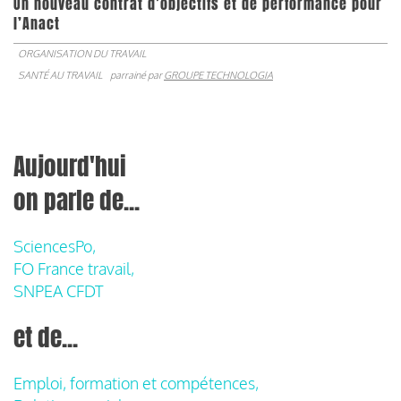
Un nouveau contrat d’objectifs et de performance pour
l’Anact
ORGANISATION DU TRAVAIL
SANTÉ AU TRAVAIL
parrainé par
GROUPE TECHNOLOGIA
Aujourd'hui
on parle de...
SciencesPo,
FO France travail,
SNPEA CFDT
et de...
Emploi, formation et compétences,