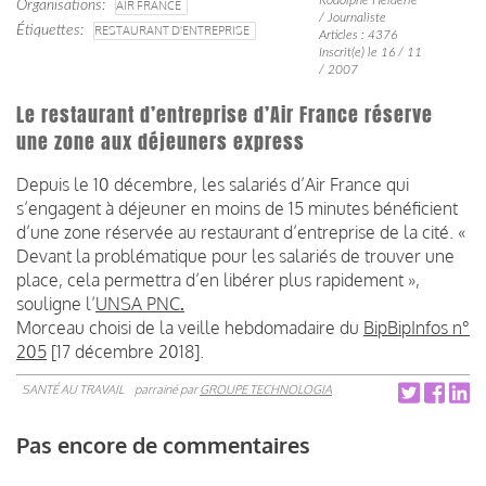
Organisations
AIR FRANCE
/ Journaliste
Étiquettes
RESTAURANT D'ENTREPRISE
Articles : 4376
Inscrit(e) le 16 / 11
/ 2007
Le restaurant d’entreprise d’Air France réserve
une zone aux déjeuners express
Depuis le 10 décembre, les salariés d’Air France qui
s’engagent à déjeuner en moins de 15 minutes bénéficient
d’une zone réservée au restaurant d’entreprise de la cité. «
Devant la problématique pour les salariés de trouver une
place, cela permettra d’en libérer plus rapidement »,
souligne l’
UNSA PNC
.
Morceau choisi de la veille hebdomadaire du
BipBipInfos n°
205
[17 décembre 2018].
SANTÉ AU TRAVAIL
parrainé par
GROUPE TECHNOLOGIA
Pas encore de commentaires