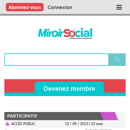
Aller
Qui sommes nous ?
Vous publiez
Nous publions
Contactez-nous
Abonnez-vous
Connexion
Main
au
contenu
navigation
principal
Rechercher
Devenez membre
PARTICIPATIF
ACCÈS PUBLIC
12 / 09 / 2013
| 33 vues
Rodolphe Helderlé