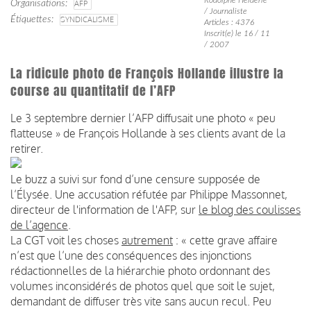
Organisations
AFP
/ Journaliste
Étiquettes
SYNDICALISME
Articles : 4376
Inscrit(e) le 16 / 11
/ 2007
La ridicule photo de François Hollande illustre la
course au quantitatif de l’AFP
Le 3 septembre dernier l’AFP diffusait une photo « peu
flatteuse » de François Hollande à ses clients avant de la
retirer.
Le buzz a suivi sur fond d’une censure supposée de
l’Élysée. Une accusation réfutée par Philippe Massonnet,
directeur de l'information de l'AFP, sur
le blog des coulisses
de l’agence
.
La CGT voit les choses
autrement
: « cette grave affaire
n’est que l’une des conséquences des injonctions
rédactionnelles de la hiérarchie photo ordonnant des
volumes inconsidérés de photos quel que soit le sujet,
demandant de diffuser très vite sans aucun recul. Peu