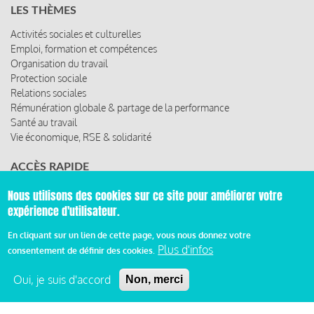
LES THÈMES
Activités sociales et culturelles
Emploi, formation et compétences
Organisation du travail
Protection sociale
Relations sociales
Rémunération globale & partage de la performance
Santé au travail
Vie économique, RSE & solidarité
ACCÈS RAPIDE
Les abonnements
Nous utilisons des cookies sur ce site pour améliorer votre
Les rencontres
expérience d'utilisateur.
Les ressources
En cliquant sur un lien de cette page, vous nous donnez votre
Plus d'infos
consentement de définir des cookies.
© 2019 Miroir Social - Réalisé par
Cafffeine
Oui, je suis d'accord
Non, merci
Mentions légales et condition générale d’utilisation et