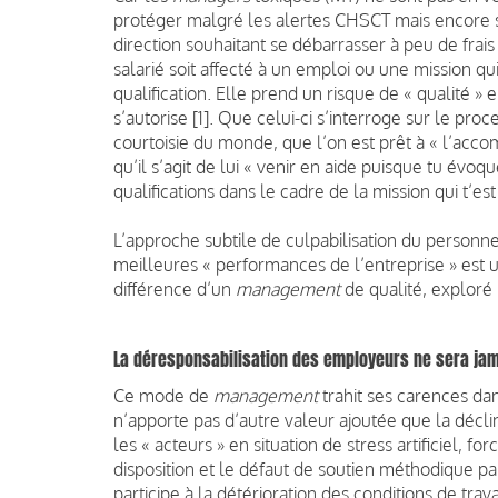
protéger malgré les alertes CHSCT mais encore s’
direction souhaitant se débarrasser à peu de frais 
salarié soit affecté à un emploi ou une mission q
qualification. Elle prend un risque de « qualité » 
s’autorise [1]. Que celui-ci s’interroge sur le pro
courtoisie du monde, que l’on est prêt à « l’acco
qu’il s’agit de lui « venir en aide puisque tu év
qualifications dans le cadre de la mission qui t’est 
L’approche subtile de culpabilisation du personne
meilleures « performances de l’entreprise » est 
différence d’un
management
de qualité, exploré
La déresponsabilisation des employeurs ne sera ja
Ce mode de
management
trahit ses carences dan
n’apporte pas d’autre valeur ajoutée que la déclina
les « acteurs » en situation de stress artificiel
disposition et le défaut de soutien méthodique pa
participe à la détérioration des conditions de trav