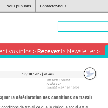
Nous publions
Contactez-nous
Rechercher
nt vos infos >
Recevez
la Newsletter >
19 / 10 / 2017
| 78 vues
Eric Yahia / Abonné
Articles : 27
Inscrit(e) le 29 / 10 / 2008
squer la détérioration des conditions de travail
x conditions de travail ce que le dialogue social est au