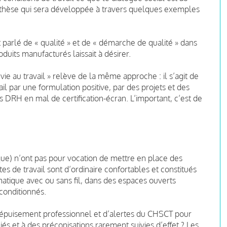
a thèse qui sera développée à travers quelques exemples
 parlé de « qualité » et de « démarche de qualité » dans
duits manufacturés laissait à désirer.
vie au travail » relève de la même approche : il s’agit de
il par une formulation positive, par des projets et des
s DRH en mal de certification-écran. L’important, c’est de
ue) n’ont pas pour vocation de mettre en place des
stes de travail sont d’ordinaire confortables et constitués
matique avec ou sans fil, dans des espaces ouverts
conditionnés.
d'épuisement professionnel et d’alertes du CHSCT pour
és et à des préconisations rarement suivies d’effet ? Les