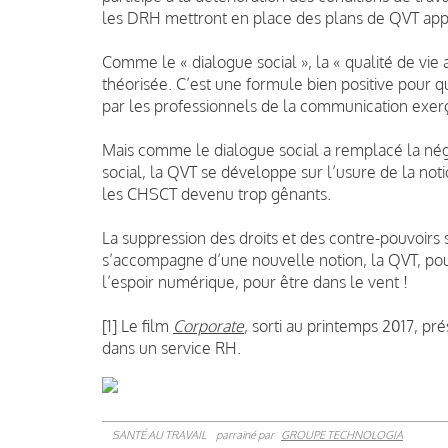
les DRH mettront en place des plans de QVT app
Comme le « dialogue social », la « qualité de vie 
théorisée. C’est une formule bien positive pour q
par les professionnels de la communication exer
Mais comme le dialogue social a remplacé la négo
social, la QVT se développe sur l’usure de la not
les CHSCT devenu trop gênants.
La suppression des droits et des contre-pouvoirs 
s’accompagne d’une nouvelle notion, la QVT, pour
l’espoir numérique, pour être dans le vent !
[1] Le film
Corporate
, sorti au printemps 2017, pr
dans un service RH.
SANTÉ AU TRAVAIL
parrainé par
GROUPE TECHNOLOGIA