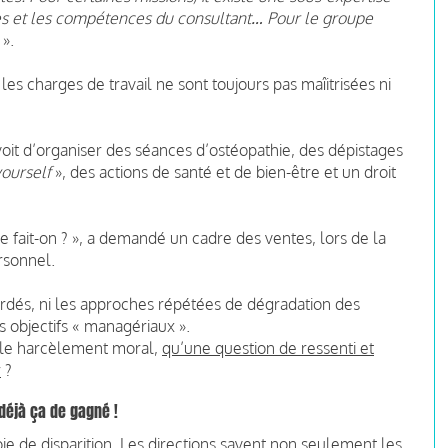
s et les compétences du consultant… Pour le groupe
».
 les charges de travail ne sont toujours pas maîitrisées ni
évoit d’organiser des séances d’ostéopathie, des dépistages
yourself
», des actions de santé et de bien-être et un droit
e fait-on ? », a demandé un cadre des ventes, lors de la
rsonnel.
rdés, ni les approches répétées de dégradation des
es objectifs « managériaux ».
e le harcèlement moral,
qu’une question de ressenti et
r
?
 déjà ça de gagné !
ie de disparition. Les directions savent non seulement les