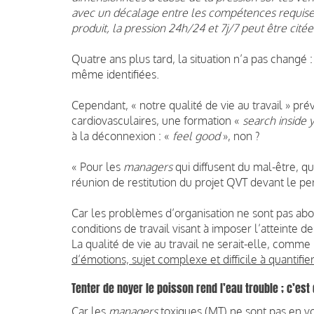
avec un décalage entre les compétences requise
produit, la pression 24h/24 et 7j/7 peut être citée
Quatre ans plus tard, la situation n’a pas changé :
même identifiées.
Cependant, « notre qualité de vie au travail » pr
cardiovasculaires, une formation «
search inside 
à la déconnexion : «
feel good
», non ?
« Pour les
managers
qui diffusent du mal-être, qu
réunion de restitution du projet QVT devant le pe
Car les problèmes d’organisation ne sont pas abo
conditions de travail visant à imposer l’atteinte d
La qualité de vie au travail ne serait-elle, comm
d’émotions, sujet complexe et difficile à quantifie
Tenter de noyer le poisson rend l’eau trouble ; c’est
Car les
managers
toxiques (MT) ne sont pas en vo