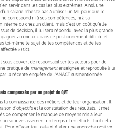
en servir dans les cas les plus extrêmes. Ainsi, une
d’un salarié n’hésite pas à utiliser un MT pour que le
ui ne correspond ni à ses compétences, ni à sa
en interne ou chez un client, mais c’est un coût qu’elle
cessus de décision, il lui sera répondu, avec la plus grande
mpagner au mieux » dans ce positionnement difficile et
oques toi-même le sujet de tes compétences et de tes
affectée » (sic).
l sous couvert de responsabiliser les acteurs pour de
une pratique de
management
enseignée et reproduite à la
 par la récente enquête de l'ANACT susmentionnée.
mais compensée par un projet de QVT
s la connaissance des métiers et de leur organisation. Il
ison d’objectifs et la constatation des résultats. Il met
, forcés de compenser le manque de moyens mis à leur
r un surinvestissement en temps et en efforts. Tout cela
ail. Pour effacer tout cela et étaler une approche positive,