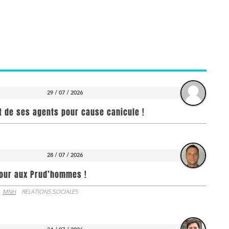
29 / 07 / 2026
it de ses agents pour cause canicule !
28 / 07 / 2026
jour aux Prud’hommes !
MNH
RELATIONS SOCIALES