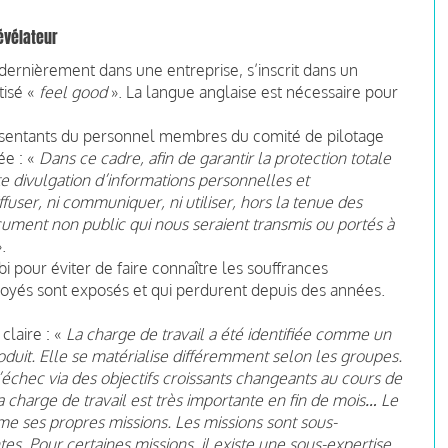
évélateur
é dernièrement dans une entreprise, s’inscrit dans un
tisé «
feel good
». La langue anglaise est nécessaire pour
résentants du personnel membres du comité de pilotage
ée : «
Dans ce cadre, afin de garantir la protection totale
ute divulgation d’informations personnelles et
fuser, ni communiquer, ni utiliser, hors la tenue des
cument non public qui nous seraient transmis ou portés à
.
ibi pour éviter de faire connaître les souffrances
oyés sont exposés et qui perdurent depuis des années.
claire : «
La charge de travail a été identifiée comme un
roduit. Elle se matérialise différemment selon les groupes.
 d’échec via des objectifs croissants changeants au cours de
 la charge de travail est très importante en fin de mois… Le
e ses propres missions. Les missions sont sous-
es. Pour certaines missions, il existe une sous-expertise