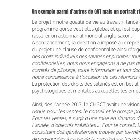
Un exemple parmi d’autres de QVT mais un portrait r
Le projet « notre qualité de vie au travail », lanc
programme qui se veut plus global et qui est bap
rassurer un actionnariat mondial anglo-saxon.
À son lancement, la direction a imposé aux rep
du projet une clause de confidentialité ainsi rédig
des droits individuels des salariés et prohiber to
confidentielles, nous nous engageons à ne pas dif
comités de pilotage, toute information et tout do
notre connaissance à l’occasion de ces réunions
»
La protection des droits des salariés est un bel al
psychologiques et mentales auxquelles les empl
Ainsi, dès l’année 2013, le CHSCT avait une vision 
risque pour les ventes, le conseil et le groupe p
Pour les ventes, il s’agit d’une mise en situation
l’année, d’objectifs irréalistes … Pour le conseil,
consultant doit généralement trouver par lui-mêm
dimensionnées à cause de la pression sur les vent