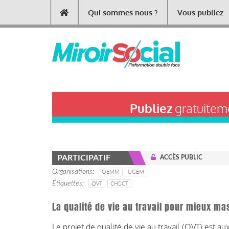
Aller
Qui sommes nous ?
Vous publiez
Main
au
contenu
navigation
principal
Publiez
gratuiteme
PARTICIPATIF
ACCÈS PUBLIC
Organisations
OEMM
UGEM
Étiquettes
QVT
CHSCT
La qualité de vie au travail pour mieux ma
Le projet de qualité de vie au travail (QVT) est au