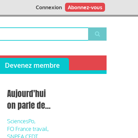
Connexion
Abonnez-vous
Devenez membre
Aujourd'hui
on parle de...
SciencesPo,
FO France travail,
SNPEA CFDT