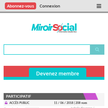
Aller
Qui sommes nous ?
Vous publiez
Nous publions
Contactez-nous
Abonnez-vous
Connexion
Main
au
contenu
navigation
principal
Rechercher
Devenez membre
PARTICIPATIF
ACCÈS PUBLIC
11 / 06 / 2018
| 208 vues
Isabelle Fleurence /