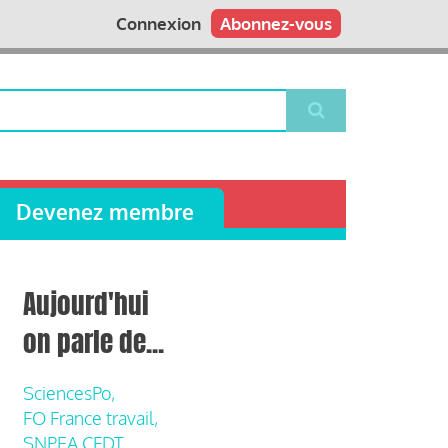
Connexion
Abonnez-vous
Devenez membre
Aujourd'hui
on parle de...
SciencesPo,
FO France travail,
SNPEA CFDT