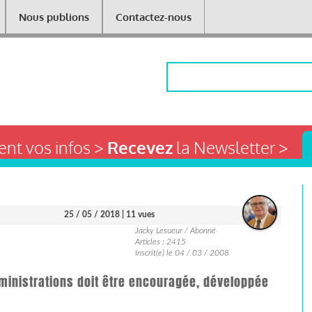
Nous publions
Contactez-nous
Rechercher
nt vos infos >
Recevez
la Newsletter >
25 / 05 / 2018
| 11 vues
Jacky Lesueur / Abonné
Articles : 2415
Inscrit(e) le 04 / 03 / 2008
ministrations doit être encouragée, développée