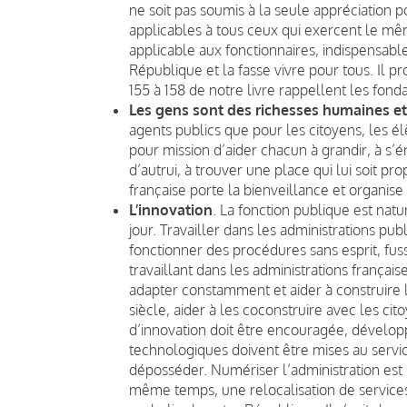
ne soit pas soumis à la seule appréciation p
applicables à tous ceux qui exercent le mêm
applicable aux fonctionnaires, indispensable
République et la fasse vivre pour tous. Il p
155 à 158 de notre livre rappellent les fon
Les gens sont des richesses humaines et
agents publics que pour les citoyens, les é
pour mission d’aider chacun à grandir, à s’é
d’autrui, à trouver une place qui lui soit 
française porte la bienveillance et organi
L’innovation
. La fonction publique est nat
jour. Travailler dans les administrations pu
fonctionner des procédures sans esprit, fus
travaillant dans les administrations françai
adapter constamment et aider à construire l’
siècle, aider à les coconstruire avec les cito
d’innovation doit être encouragée, dévelop
technologiques doivent être mises au servic
déposséder. Numériser l’administration est u
même temps, une relocalisation de services 