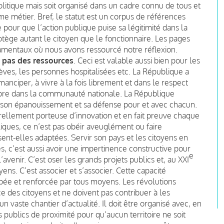
olitique mais soit organisé dans un cadre connu de tous et
e métier. Bref, le statut est un corpus de références
 pour que l’action publique puise sa légitimité dans la
rotège autant le citoyen que le fonctionnaire. Les pages
damentaux où nous avons ressourcé notre réflexion.
 pas des ressources
. Ceci est valable aussi bien pour les
lèves, les personnes hospitalisées etc. La République a
manciper, à vivre à la fois librement et dans le respect
propre dans la communauté nationale. La République
se son épanouissement et sa défense pour et avec chacun.
urellement porteuse d’innovation et en fait preuve chaque
bliques, ce n’est pas obéir aveuglément ou faire
sent-elles adaptées. Servir son pays et les citoyens en
ses, c’est aussi avoir une impertinence constructive pour
e
avenir. C’est oser les grands projets publics et, au XXI
yens. C’est associer et s’associer. Cette capacité
pée et renforcée par tous moyens. Les révolutions
e des citoyens et ne doivent pas contribuer à les
n vaste chantier d’actualité. Il doit être organisé avec, en
publics de proximité pour qu’aucun territoire ne soit