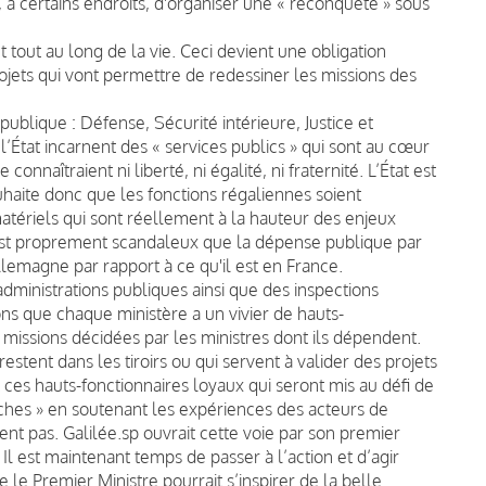
, à certains endroits, d'organiser une « reconquête » sous
t tout au long de la vie. Ceci devient une obligation
rojets qui vont permettre de redessiner les missions des
publique : Défense, Sécurité intérieure, Justice et
l’État incarnent des « services publics » qui sont au cœur
onnaîtraient ni liberté, ni égalité, ni fraternité. L’État est
haite donc que les fonctions régaliennes soient
atériels qui sont réellement à la hauteur des enjeux
 est proprement scandaleux que la dépense publique par
llemagne par rapport à ce qu'il est en France.
 administrations publiques ainsi que des inspections
ns que chaque ministère a un vivier de hauts-
missions décidées par les ministres dont ils dépendent.
tent dans les tiroirs ou qui servent à valider des projets
ces hauts-fonctionnaires loyaux qui seront mis au défi de
ches » en soutenant les expériences des acteurs de
nt pas. Galilée.sp ouvrait cette voie par son premier
 Il est maintenant temps de passer à l’action et d’agir
que le Premier Ministre pourrait s’inspirer de la belle