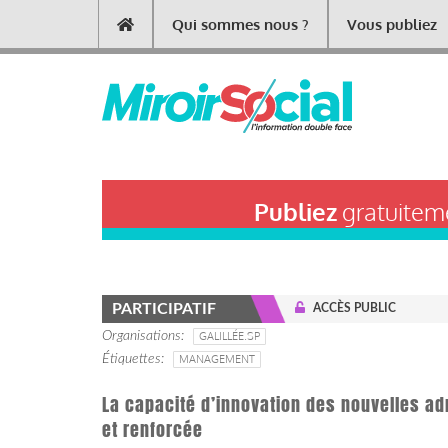
Aller
Qui sommes nous ?
Vous publiez
Main
au
contenu
navigation
principal
Publiez
gratuiteme
PARTICIPATIF
ACCÈS PUBLIC
Organisations
GALILLÉE.SP
Étiquettes
MANAGEMENT
La capacité d’innovation des nouvelles ad
et renforcée