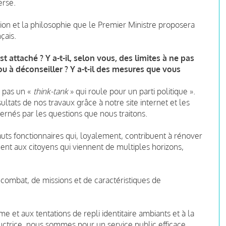
erse.
ion et la philosophie que le Premier Ministre proposera
çais.
 attaché ? Y a-t-il, selon vous, des limites à ne pas
u à déconseiller ? Y a-t-il des mesures que vous
 pas un «
think-tank
» qui roule pour un parti politique ».
ltats de nos travaux grâce à notre site internet et les
cernés par les questions que nous traitons.
uts fonctionnaires qui, loyalement, contribuent à rénover
ment aux citoyens qui viennent de multiples horizons,
n combat, de missions et de caractéristiques de
e et aux tentations de repli identitaire ambiants et à la
ctrice, nous sommes pour un service public efficace,