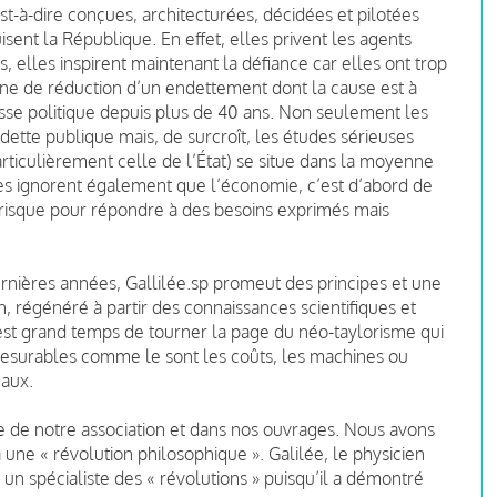
est-à-dire conçues, architecturées, décidées et pilotées
sent la République. En effet, elles privent les agents
lus, elles inspirent maintenant la défiance car elles ont trop
ne de réduction d’un endettement dont la cause est à
se politique depuis plus de 40 ans. Non seulement les
 dette publique mais, de surcroît, les études sérieuses
rticulièrement celle de l’État) se situe dans la moyenne
s ignorent également que l’économie, c’est d’abord de
de risque pour répondre à des besoins exprimés mais
ernières années, Gallilée.sp promeut des principes et une
 régénéré à partir des connaissances scientifiques et
est grand temps de tourner la page du néo-taylorisme qui
 mesurables comme le sont les coûts, les machines ou
aux.
te de notre association et dans nos ouvrages. Nous avons
 une « révolution philosophique ». Galilée, le physicien
s un spécialiste des « révolutions » puisqu’il a démontré