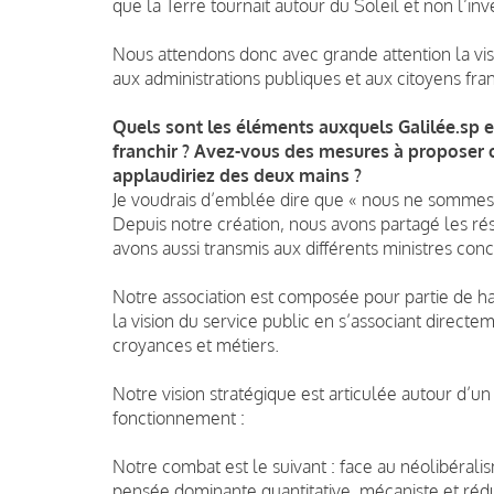
que la Terre tournait autour du Soleil et non l’inv
Nous attendons donc avec grande attention la vis
aux administrations publiques et aux citoyens fran
Quels sont les éléments auxquels Galilée.sp est
franchir ? Avez-vous des mesures à proposer o
applaudiriez des deux mains ?
Je voudrais d’emblée dire que « nous ne sommes
Depuis notre création, nous avons partagé les résu
avons aussi transmis aux différents ministres con
Notre association est composée pour partie de ha
la vision du service public en s’associant directe
croyances et métiers.
Notre vision stratégique est articulée autour d’u
fonctionnement :
Notre combat est le suivant : face au néolibéralism
pensée dominante quantitative, mécaniste et rédu