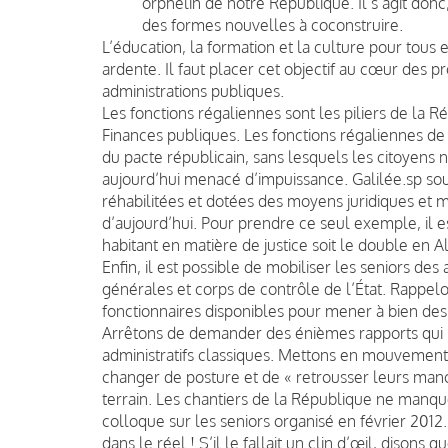
orphelin de notre République. Il s’agit donc
des formes nouvelles à coconstruire.
L’éducation, la formation et la culture pour tous e
ardente. Il faut placer cet objectif au cœur des p
administrations publiques.
Les fonctions régaliennes sont les piliers de la Ré
Finances publiques. Les fonctions régaliennes de 
du pacte républicain, sans lesquels les citoyens ne c
aujourd’hui menacé d’impuissance. Galilée.sp sou
réhabilitées et dotées des moyens juridiques et m
d’aujourd’hui. Pour prendre ce seul exemple, il
habitant en matière de justice soit le double en A
Enfin, il est possible de mobiliser les seniors des
générales et corps de contrôle de l’État. Rappelo
fonctionnaires disponibles pour mener à bien des 
Arrêtons de demander des énièmes rapports qui res
administratifs classiques. Mettons en mouvement 
changer de posture et de « retrousser leurs man
terrain. Les chantiers de la République ne manque
colloque sur les seniors organisé en février 2012.
dans le réel ! S’il le fallait un clin d’œil, disons 