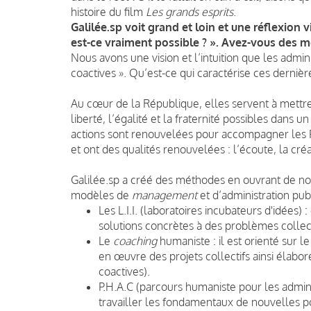
histoire du film
Les grands esprits
.
Galilée.sp voit grand et loin et une réflexion
est-ce vraiment possible ? ». Avez-vous des m
Nous avons une vision et l’intuition que les admi
coactives ». Qu’est-ce qui caractérise ces dernièr
Au cœur de la République, elles servent à mettre 
liberté, l’égalité et la fraternité possibles dans 
actions sont renouvelées pour accompagner les F
et ont des qualités renouvelées : l’écoute, la créa
Galilée.sp a créé des méthodes en ouvrant de no
modèles de
management
et d’administration pub
Les L.I.I. (laboratoires incubateurs d'idées)
solutions concrètes à des problèmes collect
Le
coaching
humaniste : il est orienté sur l
en œuvre des projets collectifs ainsi élabor
coactives).
P.H.A.C (parcours humaniste pour les admini
travailler les fondamentaux de nouvelles 