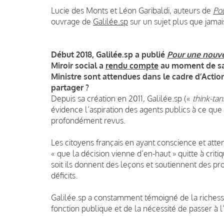
Lucie des Monts et Léon Garibaldi, auteurs de
Pou
ouvrage de
Galilée.sp
sur un sujet plus que jamai
Début 2018, Galilée.sp a publié
Pour une nouve
Miroir social a
rendu compte
au moment de sa 
Ministre sont attendues dans le cadre d’Actio
partager ?
Depuis sa création en 2011, Galilée.sp («
think-tan
évidence l’aspiration des agents publics à ce que 
profondément revus.
Les citoyens français en ayant conscience et atte
« que la décision vienne d’en-haut » quitte à cri
soit ils donnent des leçons et soutiennent des 
déficits.
Galilée.sp a constamment témoigné de la riches
fonction publique et de la nécessité de passer à 