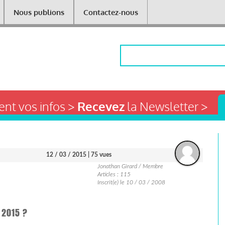
Nous publions
Contactez-nous
Rechercher
nt vos infos >
Recevez
la Newsletter >
12 / 03 / 2015
| 75 vues
Jonathan Girard / Membre
Articles : 115
Inscrit(e) le 10 / 03 / 2008
 2015 ?