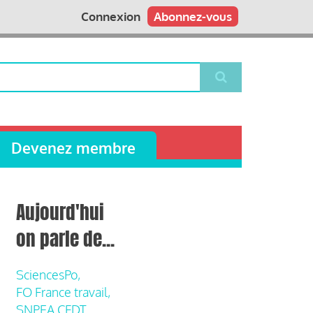
Connexion
Abonnez-vous
Devenez membre
Aujourd'hui
on parle de...
SciencesPo,
FO France travail,
SNPEA CFDT