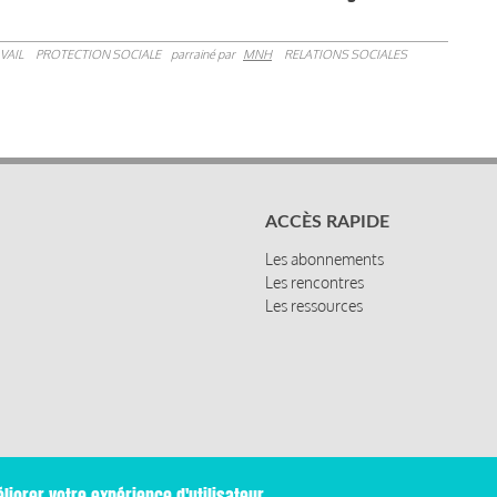
VAIL
PROTECTION SOCIALE
parrainé par
MNH
RELATIONS SOCIALES
ACCÈS RAPIDE
Les abonnements
Les rencontres
Les ressources
liorer votre expérience d'utilisateur.