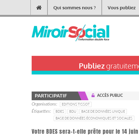
Aller
Qui sommes nous ?
Vous publiez
Main
au
contenu
navigation
principal
Publiez
gratuiteme
PARTICIPATIF
ACCÈS PUBLIC
Organisations
EDITIONS TISSOT
Étiquettes
BDES
BDU
BASE DE DONNÉES UNIQUE
BASE DE DONNÉES ÉCONOMIQUES ET SOCIALES
Votre BDES sera-t-elle prête pour le 14 juin