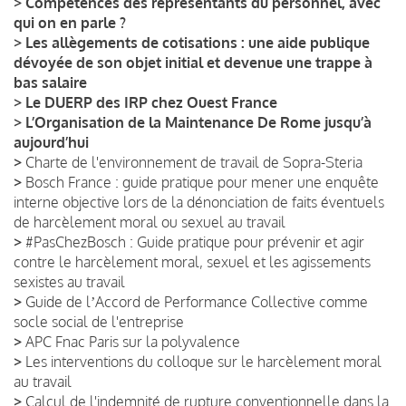
>
Compétences des représentants du personnel, avec
qui on en parle ?
>
Les allègements de cotisations : une aide publique
dévoyée de son objet initial et devenue une trappe à
bas salaire
>
Le DUERP des IRP chez Ouest France
>
L’Organisation de la Maintenance De Rome jusqu’à
aujourd’hui
>
Charte de l'environnement de travail de Sopra-Steria
>
Bosch France : guide pratique pour mener une enquête
interne objective lors de la dénonciation de faits éventuels
de harcèlement moral ou sexuel au travail
>
#PasChezBosch : Guide pratique pour prévenir et agir
contre le harcèlement moral, sexuel et les agissements
sexistes au travail
>
Guide de lʼAccord de Performance Collective comme
socle social de l'entreprise
>
APC Fnac Paris sur la polyvalence
>
Les interventions du colloque sur le harcèlement moral
au travail
>
Calcul de l'indemnité de rupture conventionnelle dans la