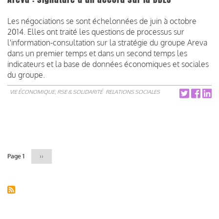
Les négociations se sont échelonnées de juin à octobre
2014. Elles ont traité les questions de processus sur
l'information-consultation sur la stratégie du groupe Areva
dans un premier temps et dans un second temps les
indicateurs et la base de données économiques et sociales
du groupe.
VIE ÉCONOMIQUE, RSE & SOLIDARITÉ
RELATIONS SOCIALES
Pagination
Page 1
Page
››
suivante