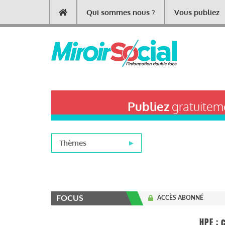
Aller
Qui sommes nous ?
Vous publiez
Main
au
contenu
navigation
principal
Publiez
gratuiteme
Thèmes
FOCUS
ACCÈS ABONNÉ
HPE :