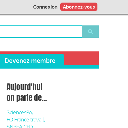
Connexion
Abonnez-vous
Devenez membre
Aujourd'hui
on parle de...
SciencesPo,
FO France travail,
SNPEA CFDT