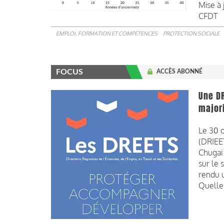
Mise à 
CFDT
EMPLOI, FORMATION ET COMPÉTENCES
PROTECTION SOCIALE
FOCUS
ACCÈS ABONNÉ
Une DR
majori
Le 30 o
(DRIEET
Chugai 
sur le 
rendu u
Quelle 