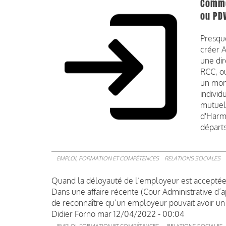
Commen
ou PD
Presque
créer A
une dir
RCC, ou
un mon
individ
mutuell
d'Harm
départs
EMPLOI, FORMATION ET COMPÉTENCES
RELATIONS SOCIALES
Quand la déloyauté de l’employeur est acceptée p
Dans une affaire récente (Cour Administrative d’a
de reconnaître qu’un employeur pouvait avoir un
Didier Forno
mar 12/04/2022 - 00:04