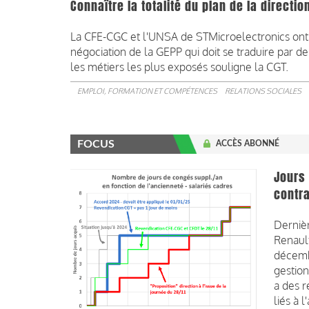
Connaître la totalité du plan de la directi
La CFE-CGC et l'UNSA de STMicroelectronics ont
négociation de la GEPP qui doit se traduire par d
les métiers les plus exposés souligne la CGT.
EMPLOI, FORMATION ET COMPÉTENCES
RELATIONS SOCIALES
FOCUS
ACCÈS ABONNÉ
Jours 
contra
Dernièr
Renault
décembr
gestion
a des r
liés à 