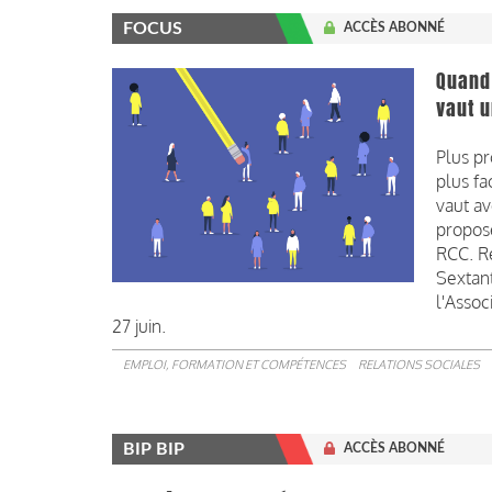
FOCUS
ACCÈS ABONNÉ
Quand 
vaut 
Plus pr
plus fa
vaut av
propos
RCC. Re
Sextant
l'Assoc
27 juin.
EMPLOI, FORMATION ET COMPÉTENCES
RELATIONS SOCIALES
BIP BIP
ACCÈS ABONNÉ