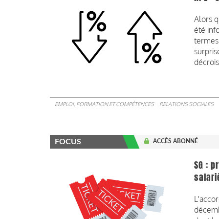
Alors q
été inf
termes 
surpris
décroi
EMPLOI, FORMATION ET COMPÉTENCES
RELATIONS SOCIALES
FOCUS
ACCÈS ABONNÉ
SG : p
salari
L'accor
décembr