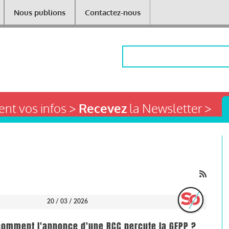
Nous publions
Contactez-nous
Rechercher
nt vos infos >
Recevez
la Newsletter >
20 / 03 / 2026
 comment l'annonce d'une RCC percute la GEPP ?