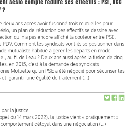
t Aésio compte réduire ses effectifs : PSE, RCC
V ?
 deux ans après avoir fusionné trois mutuelles pour
ésio, un plan de réduction des effectifs se dessine avec
ection qui n'a pas encore affiché la couleur entre PSE,
 PDV. Comment les syndicats vont-ils se positionner dans
de mutualiste habitué à gérer les départs en mode
uel, au fil de l'eau ? Deux ans aussi après la fusion de cinq
es, en 2015, c'est à la demande des syndicats
onie Mutuelle qu'un PSE a été négocié pour sécuriser les
 et garantir une égalité de traitement (...)
ar la justice
ppel du 14 mars 2022), la justice vient « pratiquement »
 comportement déloyal dans une négociation (...)