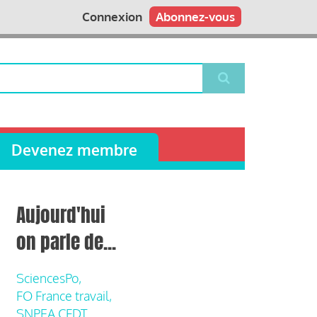
Connexion
Abonnez-vous
Devenez membre
Aujourd'hui
on parle de...
SciencesPo,
FO France travail,
SNPEA CFDT