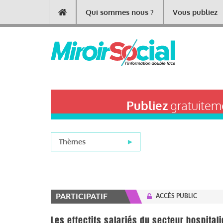
Aller
Qui sommes nous ?
Vous publiez
Main
au
contenu
navigation
principal
Publiez
gratuiteme
Thèmes
PARTICIPATIF
ACCÈS PUBLIC
Les effectifs salariés du secteur hospital