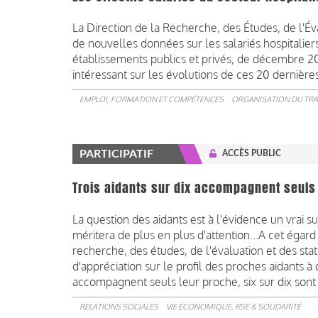
La Direction de la Recherche, des Études, de l'Év
de nouvelles données sur les salariés hospitalier
établissements publics et privés, de décembre 
intéressant sur les évolutions de ces 20 dernière
EMPLOI, FORMATION ET COMPÉTENCES
ORGANISATION DU TRA
PARTICIPATIF
ACCÈS PUBLIC
Trois aidants sur dix accompagnent seuls
La question des aidants est à l'évidence un vrai
méritera de plus en plus d'attention...A cet égard
recherche, des études, de l'évaluation et des s
d'appréciation sur le profil des proches aidants à 
accompagnent seuls leur proche, six sur dix sont e
RELATIONS SOCIALES
VIE ÉCONOMIQUE, RSE & SOLIDARITÉ