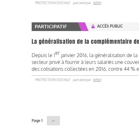
PROTECTION SOCIALE
parrainé par
MNH
PARTICIPATIF
ACCÈS PUBLIC
La généralisation de la complémentaire de
er
Depuis le 1
janvier 2016, la généralisation de l
secteur privé à fournir à leurs salariés une couve
des cotisations collectées en 2016, contre 44 % 
PROTECTION SOCIALE
parrainé par
MNH
Pagination
Page 1
Page
››
suivante