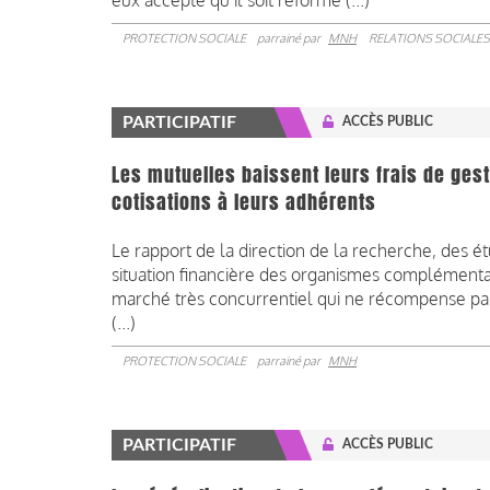
eux accepte qu’il soit réformé (...)
PROTECTION SOCIALE
parrainé par
MNH
RELATIONS SOCIALES
PARTICIPATIF
ACCÈS PUBLIC
Les mutuelles baissent leurs frais de gest
cotisations à leurs adhérents
Le rapport de la direction de la recherche, des ét
situation financière des organismes complémenta
marché très concurrentiel qui ne récompense pas 
(...)
PROTECTION SOCIALE
parrainé par
MNH
PARTICIPATIF
ACCÈS PUBLIC