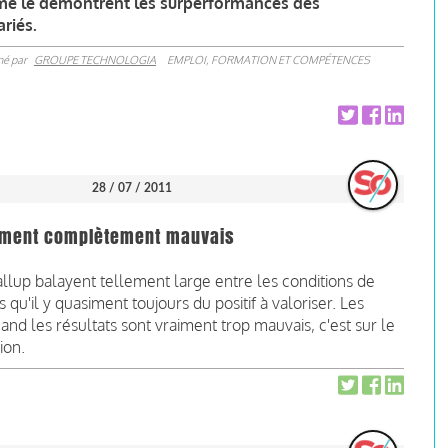
mme le démontrent les surperformances des
ariés.
né par
GROUPE TECHNOLOGIA
EMPLOI, FORMATION ET COMPÉTENCES
28 / 07 / 2011
rement complètement mauvais
allup balayent tellement large entre les conditions de
 qu'il y quasiment toujours du positif à valoriser. Les
nd les résultats sont vraiment trop mauvais, c'est sur le
ion.