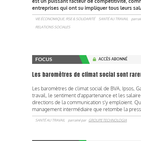
est un puissant facteur de compétitivité, co
entreprises qui ont su impliquer tous leurs sal
VIE ÉCONOMIQUE, RSE & SOLIDARITÉ
SANTÉ AU TRAVAIL
parrai
RELATIONS SOCIALES
FOCUS
ACCÈS ABONNÉ
Les baromètres de climat social sont ra
Les baromètres de climat social de BVA, Ipsos, G
travail, le sentiment d'appartenance et les salaires
directions de la communication s'y emploient. Qua
management intermédiaire que retombe la press
SANTÉ AU TRAVAIL
parrainé par
GROUPE TECHNOLOGIA