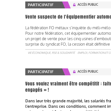
PARTICIPATIF
ACCÈS PUBLIC
Vente suspecte de l'équipementier automob
La fédération FO métaux s’inquiète du méli-mélo 
Pour notre fédération, cet équipementier automobi
un projet de vente pour les cinq usines d’embou
surprise du syndicat FO, la cession était définit
VIE ÉCONOMIQUE, RSE & SOLIDARITÉ
EMPLOI, FORMATION ET 
PARTICIPATIF
ACCÈS PUBLIC
Vous voulez vraiment être compétitif : fai
engagés » !
Dans leur très grande majorité, les salariés f
l’entreprise. Dans ces conditions, comment im