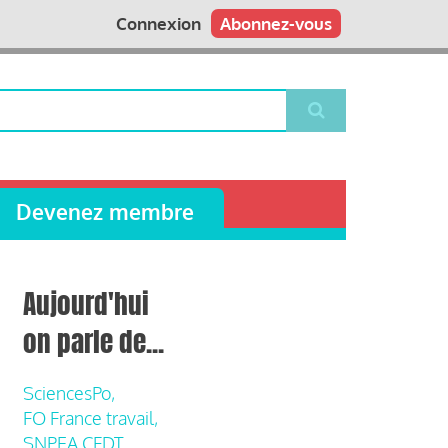
Connexion
Abonnez-vous
Devenez membre
Aujourd'hui
on parle de...
SciencesPo,
FO France travail,
SNPEA CFDT