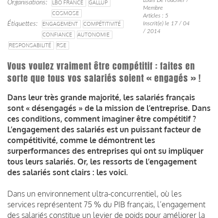
Organisations
LBO FRANCE
GALLUP
Membre
COSMOSE
Articles : 5
Étiquettes
ENGAGEMENT
COMPÉTITIVITÉ
Inscrit(e) le 17 / 04
/ 2014
CONFIANCE
AUTONOMIE
RESPONSABILITÉ
RSE
Vous voulez vraiment être compétitif : faites en
sorte que tous vos salariés soient « engagés » !
Dans leur très grande majorité, les salariés français
sont « désengagés » de la mission de l’entreprise. Dans
ces conditions, comment imaginer être compétitif ?
L’engagement des salariés est un puissant facteur de
compétitivité, comme le démontrent les
surperformances des entreprises qui ont su impliquer
tous leurs salariés. Or, les ressorts de l’engagement
des salariés sont clairs : les voici.
Dans un environnement ultra-concurrentiel, où les
services représentent 75 % du PIB français, l’engagement
des salariés constitue un levier de poids pour améliorer la