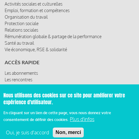
Activités sociales et culturelles
Emploi, formation et compétences
Organisation du travail
Protection sociale
Relations sociales
Rémunération globale & partage de la performance
Santé au travail
Vie économique, RSE & solidarité
ACCÈS RAPIDE
Les abonnements
Les rencontres
Les ressources
Nous utilisons des cookies sur ce site pour améliorer votre
expérience d'utilisateur.
© 2019 Miroir Social - Réalisé par
Cafffeine
En cliquant sur un lien de cette page, vous nous donnez votre
Plus d'infos
consentement de définir des cookies.
Mentions légales et condition générale d’utilisation et
Pied
d’abonnement
Oui, je suis d'accord
Non, merci