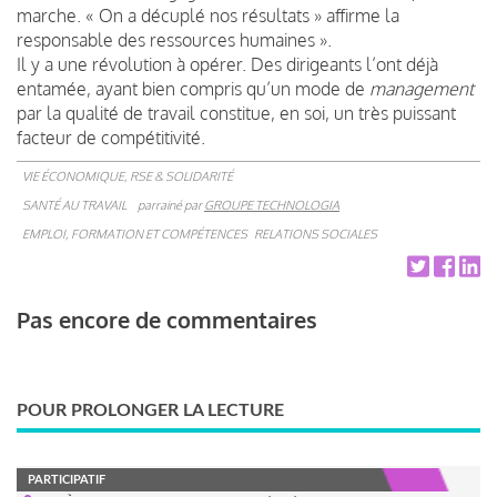
marche. « On a décuplé nos résultats » affirme la
responsable des ressources humaines ».
Il y a une révolution à opérer. Des dirigeants l’ont déjà
entamée, ayant bien compris qu’un mode de
management
par la qualité de travail constitue, en soi, un très puissant
facteur de compétitivité.
VIE ÉCONOMIQUE, RSE & SOLIDARITÉ
SANTÉ AU TRAVAIL
parrainé par
GROUPE TECHNOLOGIA
EMPLOI, FORMATION ET COMPÉTENCES
RELATIONS SOCIALES
Pas encore de commentaires
POUR PROLONGER LA LECTURE
PARTICIPATIF