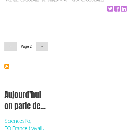
PROTECTION SOCIALE
parrainé par
MNH
RELATIONS SOCIALES
Pagination
Page
‹‹
Page 2
Page
››
précédente
suivante
Aujourd'hui
on parle de...
SciencesPo,
FO France travail,