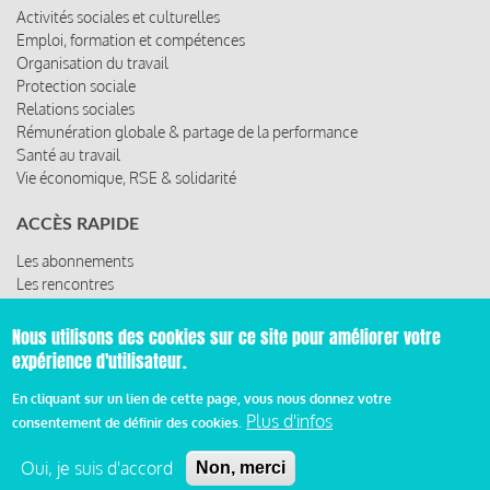
Activités sociales et culturelles
Emploi, formation et compétences
Organisation du travail
Protection sociale
Relations sociales
Rémunération globale & partage de la performance
Santé au travail
Vie économique, RSE & solidarité
ACCÈS RAPIDE
Les abonnements
Les rencontres
Les ressources
Nous utilisons des cookies sur ce site pour améliorer votre
expérience d'utilisateur.
© 2019 Miroir Social - Réalisé par
Cafffeine
En cliquant sur un lien de cette page, vous nous donnez votre
Plus d'infos
consentement de définir des cookies.
Mentions légales et condition générale d’utilisation et
Pied
d’abonnement
Oui, je suis d'accord
Non, merci