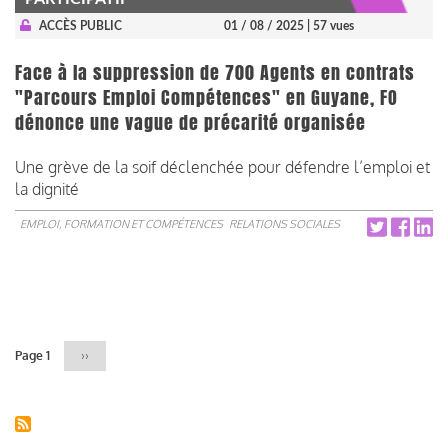
ACCÈS PUBLIC
01 / 08 / 2025
| 57 vues
Face à la suppression de 700 Agents en contrats
"Parcours Emploi Compétences" en Guyane, FO
dénonce une vague de précarité organisée
Une grève de la soif déclenchée pour défendre l’emploi et
la dignité
EMPLOI, FORMATION ET COMPÉTENCES
RELATIONS SOCIALES
Pagination
Page 1
Page
››
suivante