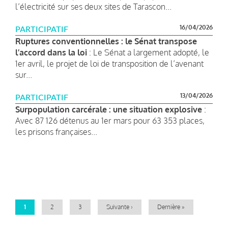
l’électricité sur ses deux sites de Tarascon...
16/04/2026
PARTICIPATIF
Ruptures conventionnelles : le Sénat transpose
l’accord dans la loi
: L e Sénat a largement adopté, le
1er avril, le projet de loi de transposition de l’avenant
sur...
13/04/2026
PARTICIPATIF
Surpopulation carcérale : une situation explosive
:
Avec 87 126 détenus au 1er mars pour 63 353 places,
les prisons françaises...
Pagination
Page
1
Page
2
Page
3
Page
Suivante ›
Dernière
Dernière »
courante
suivante
page