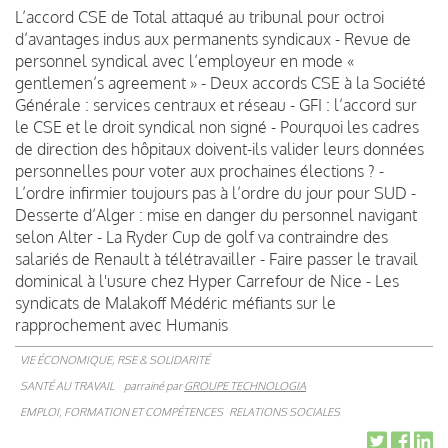
L’accord CSE de Total attaqué au tribunal pour octroi
d’avantages indus aux permanents syndicaux - Revue de
personnel syndical avec l’employeur en mode «
gentlemen’s agreement » - Deux accords CSE à la Société
Générale : services centraux et réseau - GFI : l’accord sur
le CSE et le droit syndical non signé - Pourquoi les cadres
de direction des hôpitaux doivent-ils valider leurs données
personnelles pour voter aux prochaines élections ? -
L’ordre infirmier toujours pas à l’ordre du jour pour SUD -
Desserte d’Alger : mise en danger du personnel navigant
selon Alter - La Ryder Cup de golf va contraindre des
salariés de Renault à télétravailler - Faire passer le travail
dominical à l'usure chez Hyper Carrefour de Nice - Les
syndicats de Malakoff Médéric méfiants sur le
rapprochement avec Humanis
VIE ÉCONOMIQUE, RSE & SOLIDARITÉ
SANTÉ AU TRAVAIL
parrainé par
GROUPE TECHNOLOGIA
EMPLOI, FORMATION ET COMPÉTENCES
RELATIONS SOCIALES