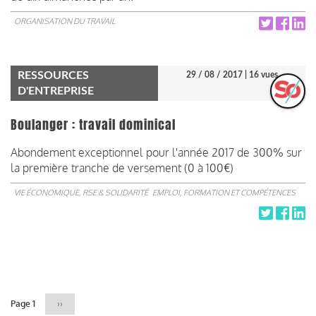
ORGANISATION DU TRAVAIL
RESSOURCES
29 / 08 / 2017
| 16 vues
D'ENTREPRISE
Boulanger : travail dominical
Abondement exceptionnel pour l'année 2017 de 300% sur
la première tranche de versement (0 à 100€)
VIE ÉCONOMIQUE, RSE & SOLIDARITÉ
EMPLOI, FORMATION ET COMPÉTENCES
Pagination
Page 1
Page
››
suivante