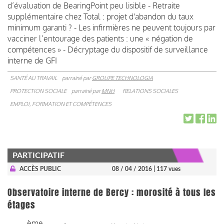
d’évaluation de BearingPoint peu lisible - Retraite
supplémentaire chez Total : projet d'abandon du taux
minimum garanti ? - Les infirmières ne peuvent toujours par
vacciner l’entourage des patients : une « négation de
compétences » - Décryptage du dispositif de surveillance
interne de GFI
SANTÉ AU TRAVAIL
parrainé par
GROUPE TECHNOLOGIA
PROTECTION SOCIALE
parrainé par
MNH
RELATIONS SOCIALES
EMPLOI, FORMATION ET COMPÉTENCES
PARTICIPATIF
ACCÈS PUBLIC
08 / 04 / 2016
| 117 vues
Observatoire interne de Bercy : morosité à tous les
étages
ème