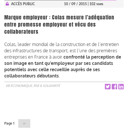
ACCÈS PUBLIC
10 / 09 / 2015
| 102 vues
Marque employeur : Colas mesure l’adéquation
entre promesse employeur et vécu des
collaborateurs
Colas, leader mondial de la construction et de l’entretien
des infrastructures de transport, est l’une des premières
entreprises en France à avoir
confronté la perception de
son image en tant qu'employeur par ses candidats
potentiels avec celle recueillie auprès de ses
collaborateurs débutants
.
VIE ÉCONOMIQUE, RSE & SOLIDARITÉ
Pagination
Page 1
Page
››
suivante