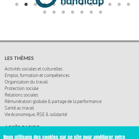
LES THÈMES
Activités sociales et culturelles
Emploi, formation et compétences
Organisation du travail
Protection sociale
Relations sociales
Rémunération globale & partage de la performance
Santé au travail
Vie économique, RSE & solidarité
ACCÈS RAPIDE
Nous utilisons des cookies sur ce site pour améliorer votre
Les abonnements