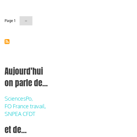
Pagination
Page 1
Page
››
suivante
Aujourd'hui
on parle de...
SciencesPo,
FO France travail,
SNPEA CFDT
et de...