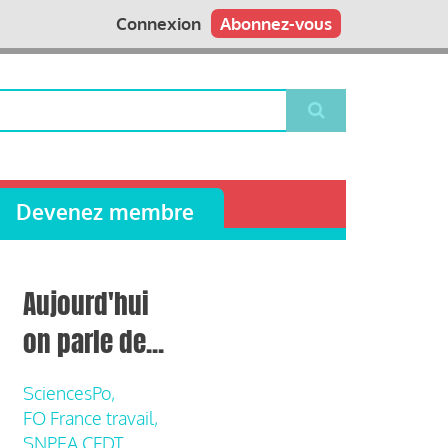
Connexion
Abonnez-vous
Devenez membre
Aujourd'hui
on parle de...
SciencesPo,
FO France travail,
SNPEA CFDT