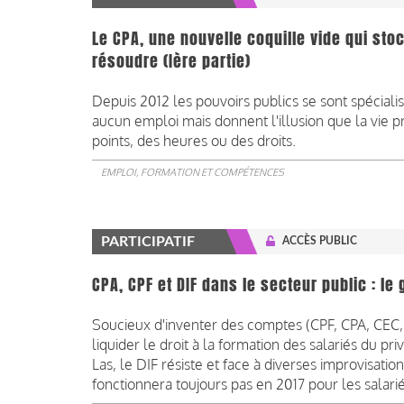
Le CPA, une nouvelle coquille vide qui st
résoudre (Ière partie)
Depuis 2012 les pouvoirs publics se sont spéciali
aucun emploi mais donnent l'illusion que la vie 
points, des heures ou des droits.
EMPLOI, FORMATION ET COMPÉTENCES
PARTICIPATIF
ACCÈS PUBLIC
CPA, CPF et DIF dans le secteur public : le
Soucieux d'inventer des comptes (CPF, CPA, CEC, p
liquider le droit à la formation des salariés du pri
Las, le DIF résiste et face à diverses improvisati
fonctionnera toujours pas en 2017 pour les salarié