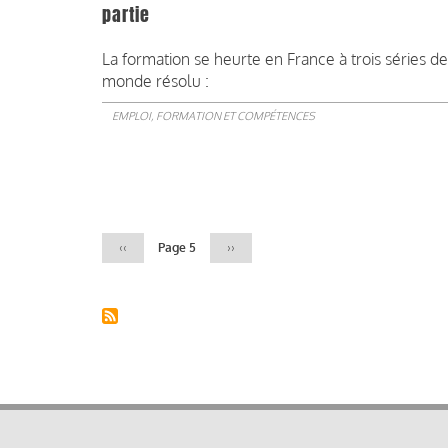
partie
La formation se heurte en France à trois séries de
monde résolu :
EMPLOI, FORMATION ET COMPÉTENCES
Pagination
Page
‹‹
Page 5
Page
››
précédente
suivante