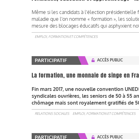
Même si les candidats à l'élection présidentielle
maladie que l'on nomme « formation », les soluti
mesure des blocages éducatifs qui asphyxient notr
EMPLOI, FORMATION ET COMPÉTENCES
PARTICIPATIF
ACCÈS PUBLIC
La formation, une monnaie de singe en Fr
Fin mars 2017, une nouvelle convention UNEDI
syndicales ouvrières, les seniors de 50 à 55 a
chômage mais sont royalement gratifiés de 50
RELATIONS SOCIALES
EMPLOI, FORMATION ET COMPÉTENCES
PARTICIPATIF
ACCÈS PUBLIC