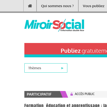
Aller
Qui sommes nous ?
Vous publiez
Main
au
contenu
navigation
principal
Publiez
gratuiteme
Thèmes
PARTICIPATIF
ACCÈS PUBLIC
Formation, éducation et apprentissage : la 