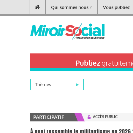
Aller
Qui sommes nous ?
Vous publiez
Main
au
contenu
navigation
principal
Publiez
gratuiteme
Thèmes
PARTICIPATIF
ACCÈS PUBLIC
À quoi ressemble le militantisme en 2026 