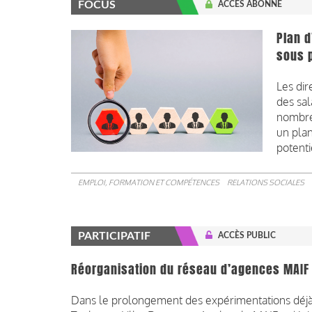
FOCUS
ACCÈS ABONNÉ
Plan 
sous p
Les dir
des sal
nombre 
un pla
potenti
EMPLOI, FORMATION ET COMPÉTENCES
RELATIONS SOCIALES
PARTICIPATIF
ACCÈS PUBLIC
Réorganisation du réseau d’agences MAIF :
Dans le prolongement des expérimentations déjà