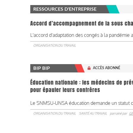
RESSOURCES D'ENTREPRISE
Accord d’accompagnement de la sous char
L'accord d'adaptation des congés à la pandémie a é
ORGANISATION DU TRAVAIL
BIP BIP
ACCÈS ABONNÉ
Éducation nationale : les médecins de prév
pour épauler leurs confrères
Le SNMSU-UNSA éducation demande un statut de m
ORGANISATION DU TRAVAIL
SANTÉ AU TRAVAIL
parrainé par
G