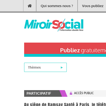
Aller
Qui sommes nous ?
Vous publiez
Main
au
contenu
navigation
principal
Publiez
gratuiteme
Thèmes
PARTICIPATIF
ACCÈS PUBLIC
Au siège de Ramsay Santé à Paris, le télét