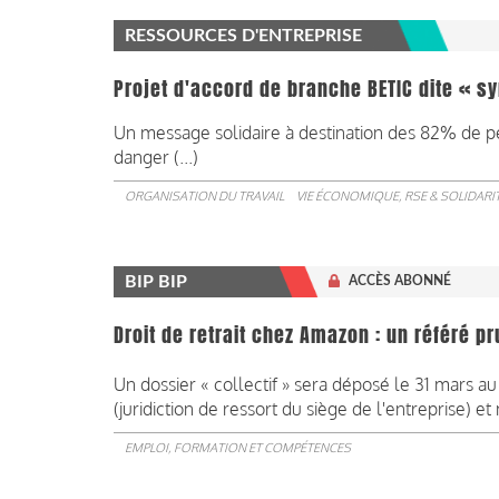
RESSOURCES D'ENTREPRISE
Projet d'accord de branche BETIC dite « sy
Un message solidaire à destination des 82% de pet
danger (...)
ORGANISATION DU TRAVAIL
VIE ÉCONOMIQUE, RSE & SOLIDARI
BIP BIP
ACCÈS ABONNÉ
Droit de retrait chez Amazon : un référé 
Un dossier « collectif » sera déposé le 31 mars 
(juridiction de ressort du siège de l'entreprise) et
EMPLOI, FORMATION ET COMPÉTENCES