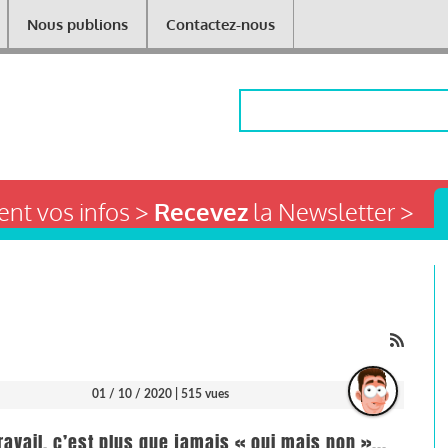
Nous publions
Contactez-nous
Rechercher
nt vos infos >
Recevez
la Newsletter >
01 / 10 / 2020
| 515 vues
ravail, c’est plus que jamais « oui mais non »...