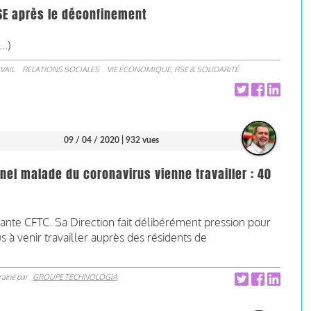
SE après le déconfinement
..)
VAIL
RELATIONS SOCIALES
VIE ÉCONOMIQUE, RSE & SOLIDARITÉ
09 / 04 / 2020
| 932 vues
nel malade du coronavirus vienne travailler : 40
tante CFTC. Sa Direction fait délibérément pression pour
s à venir travailler auprès des résidents de
rainé par
GROUPE TECHNOLOGIA