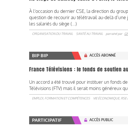
À l'occasion du dernier CSE, la direction du group
question de recourir au télétravail au-delà d’une 
les salariés du siège (...)
ORGANISATION DU TRAVAIL
SANTÉ AU TRAVAIL
parrainé par
G
BIP BIP
ACCÈS ABONNÉ
France Télévisions : le fonds de soutien a
Un accord a été trouvé pour instituer un fonds de
Télévisions (FTV) mais il serait moins généreux que
EMPLOI, FORMATION ET COMPÉTENCES
VIE ÉCONOMIQUE, RSE 
PARTICIPATIF
ACCÈS PUBLIC