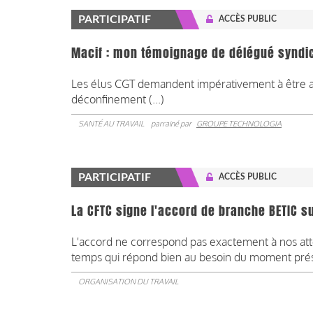
PARTICIPATIF
ACCÈS PUBLIC
Macif : mon témoignage de délégué syndic
Les élus CGT demandent impérativement à être ass
déconfinement (...)
SANTÉ AU TRAVAIL
parrainé par
GROUPE TECHNOLOGIA
PARTICIPATIF
ACCÈS PUBLIC
La CFTC signe l'accord de branche BETIC s
L'accord ne correspond pas exactement à nos atte
temps qui répond bien au besoin du moment prése
ORGANISATION DU TRAVAIL