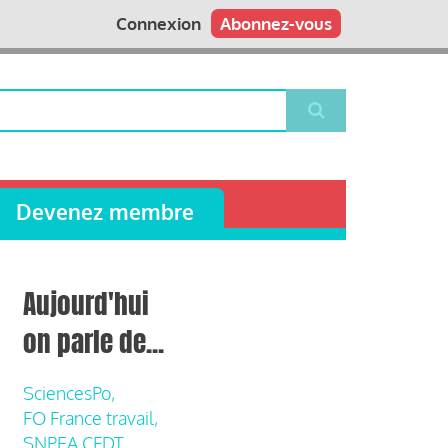
Connexion
Abonnez-vous
Devenez membre
Aujourd'hui
on parle de...
SciencesPo,
FO France travail,
SNPEA CFDT