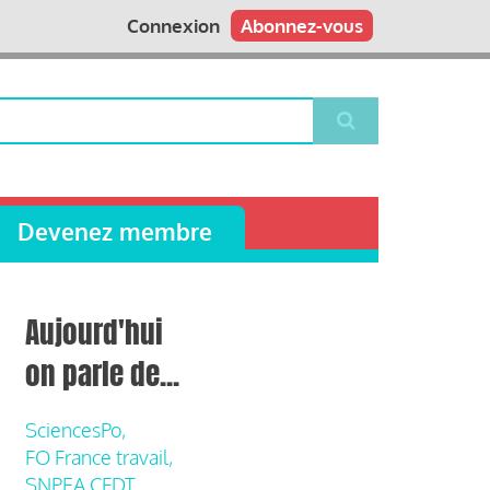
Connexion
Abonnez-vous
Devenez membre
Aujourd'hui
on parle de...
SciencesPo,
FO France travail,
SNPEA CFDT