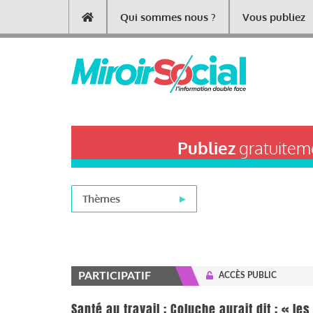
Aller
Qui sommes nous ?
Vous publiez
Main
au
contenu
navigation
principal
Publiez
gratuiteme
Thèmes
PARTICIPATIF
ACCÈS PUBLIC
Santé au travail : Coluche aurait dit : « le