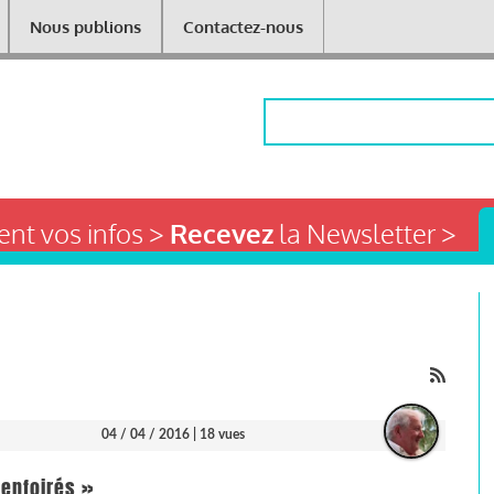
Nous publions
Contactez-nous
Rechercher
nt vos infos >
Recevez
la Newsletter >
04 / 04 / 2016
| 18 vues
s enfoirés »