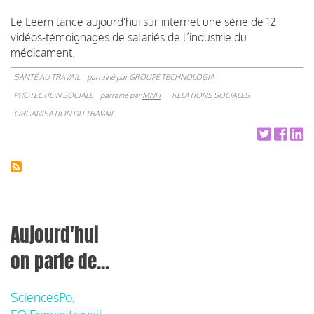
Le Leem lance aujourd'hui sur internet une série de 12
vidéos-témoignages de salariés de l’industrie du
médicament.
SANTÉ AU TRAVAIL
parrainé par
GROUPE TECHNOLOGIA
PROTECTION SOCIALE
parrainé par
MNH
RELATIONS SOCIALES
ORGANISATION DU TRAVAIL
Aujourd'hui
on parle de...
SciencesPo,