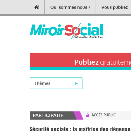
Aller
Qui sommes nous ?
Vous publiez
Main
au
contenu
navigation
principal
Publiez
gratuiteme
Thèmes
PARTICIPATIF
ACCÈS PUBLIC
Sécurité sociale : la maîtrise des dépens