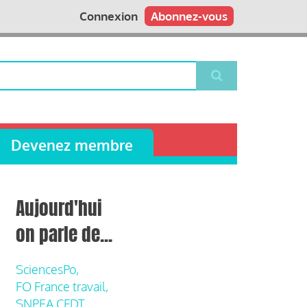
Connexion
Abonnez-vous
Devenez membre
Aujourd'hui
on parle de...
SciencesPo,
FO France travail,
SNPEA CFDT