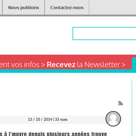
Nous publions
Contactez-nous
Rechercher
nt vos infos >
Recevez
la Newsletter >
13 / 10 / 2014
| 33 vues
es à l’œuvre depuis plusieurs années trouve