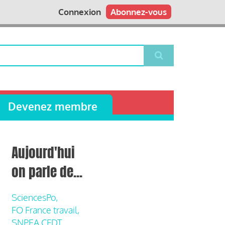
Connexion
Abonnez-vous
Devenez membre
Aujourd'hui
on parle de...
SciencesPo,
FO France travail,
SNPEA CFDT