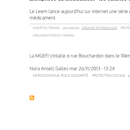
Le Leem lance aujourd'hui sur internet une série 
médicament.
SANTÉ AU TRAVAIL
parrainé par
GROUPE TECHNOLOGIA
PROTE
ORGANISATION DU TRAVAIL
La MGEFI s'intalle 6 rue Bouchardon dans le 10è
Nora Ansell-Salles
mar 26/11/2013 - 13:24
VIE ÉCONOMIQUE, RSE & SOLIDARITÉ
PROTECTION SOCIALE
p