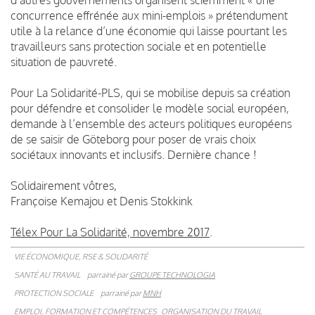
concurrence effrénée aux mini-emplois » prétendument
utile à la relance d’une économie qui laisse pourtant les
travailleurs sans protection sociale et en potentielle
situation de pauvreté.
Pour La Solidarité-PLS, qui se mobilise depuis sa création
pour défendre et consolider le modèle social européen,
demande à l’ensemble des acteurs politiques européens
de se saisir de Göteborg pour poser de vrais choix
sociétaux innovants et inclusifs. Dernière chance !
Solidairement vôtres,
Françoise Kemajou et Denis Stokkink
Télex Pour La Solidarité, novembre 2017
.
VIE ÉCONOMIQUE, RSE & SOLIDARITÉ
SANTÉ AU TRAVAIL
parrainé par
GROUPE TECHNOLOGIA
PROTECTION SOCIALE
parrainé par
MNH
EMPLOI, FORMATION ET COMPÉTENCES
ORGANISATION DU TRAVAIL