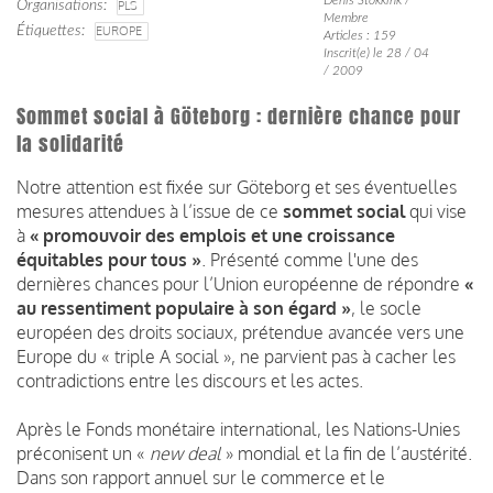
Organisations
PLS
Membre
Étiquettes
EUROPE
Articles : 159
Inscrit(e) le 28 / 04
/ 2009
Sommet social à Göteborg : dernière chance pour
la solidarité
Notre attention est fixée sur Göteborg et ses éventuelles
mesures attendues à l’issue de ce
sommet social
qui vise
à
« promouvoir des emplois et une croissance
équitables pour tous »
. Présenté comme l'une des
dernières chances pour l’Union européenne de répondre
«
au ressentiment populaire à son égard »
, le socle
européen des droits sociaux, prétendue avancée vers une
Europe du « triple A social », ne parvient pas à cacher les
contradictions entre les discours et les actes.
Après le Fonds monétaire international, les Nations-Unies
préconisent un «
new deal
» mondial et la fin de l’austérité.
Dans son rapport annuel sur le commerce et le