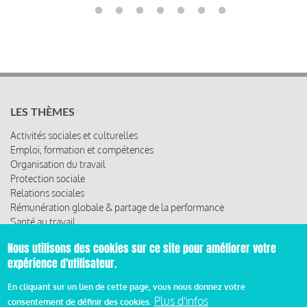
LES THÈMES
Activités sociales et culturelles
Emploi, formation et compétences
Organisation du travail
Protection sociale
Relations sociales
Rémunération globale & partage de la performance
Santé au travail
Vie économique, RSE & solidarité
Nous utilisons des cookies sur ce site pour améliorer votre
expérience d'utilisateur.
ACCÈS RAPIDE
En cliquant sur un lien de cette page, vous nous donnez votre
Les abonnements
Plus d'infos
Les rencontres
consentement de définir des cookies.