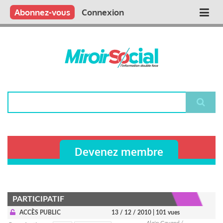
Aller
Qui sommes nous ?
Vous publiez
Nous publions
Contactez-nous
Abonnez-vous
Connexion
Main
au
contenu
navigation
principal
Rechercher
Devenez membre
PARTICIPATIF
ACCÈS PUBLIC
13 / 12 / 2010
| 101 vues
Alain Gavand /