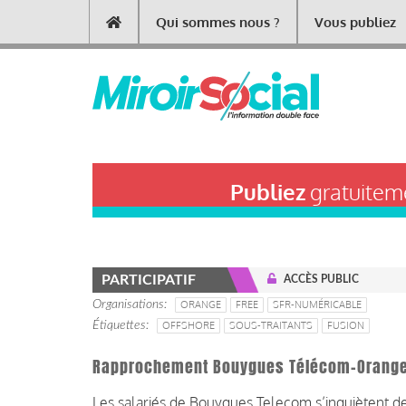
Aller
Qui sommes nous ?
Vous publiez
Main
au
contenu
navigation
principal
Publiez
gratuiteme
PARTICIPATIF
ACCÈS PUBLIC
Organisations
ORANGE
FREE
SFR-NUMÉRICABLE
Étiquettes
OFFSHORE
SOUS-TRAITANTS
FUSION
Rapprochement Bouygues Télécom-Orange : 
Les salariés de Bouygues Telecom s’inquiètent d