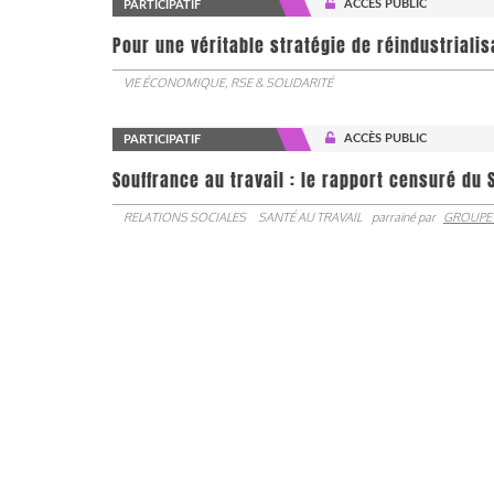
ACCÈS PUBLIC
PARTICIPATIF
Pour une véritable stratégie de réindustrialis
VIE ÉCONOMIQUE, RSE & SOLIDARITÉ
ACCÈS PUBLIC
PARTICIPATIF
Souffrance au travail : le rapport censuré du 
RELATIONS SOCIALES
SANTÉ AU TRAVAIL
parrainé par
GROUPE