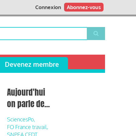
Connexion
Abonnez-vous
Devenez membre
Aujourd'hui
on parle de...
SciencesPo,
FO France travail,
SNPEA CFDT