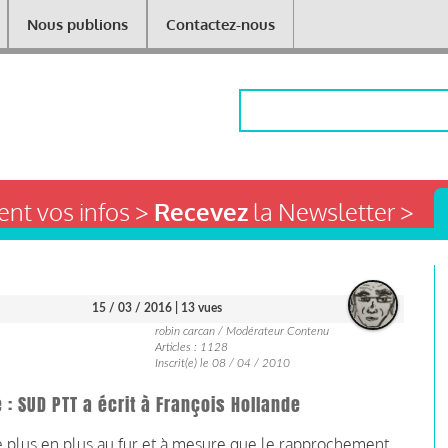
Nous publions
Contactez-nous
Rechercher
nt vos infos >
Recevez
la Newsletter >
15 / 03 / 2016
| 13 vues
robin carcan / Modérateur Contenu
Articles : 1128
Inscrit(e) le 08 / 04 / 2010
SUD PTT a écrit à François Hollande
e plus en plus au fur et à mesure que le rapprochement