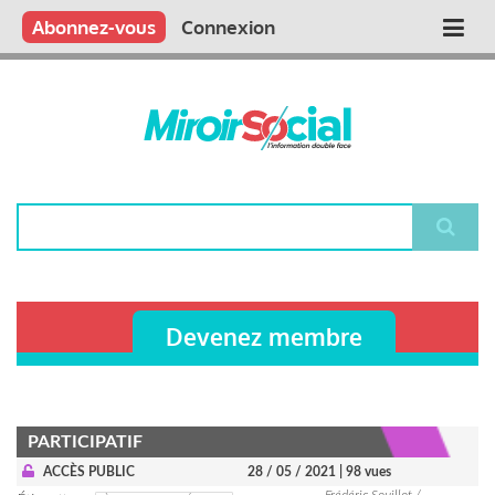
Aller
Qui sommes nous ?
Vous publiez
Nous publions
Contactez-nous
Abonnez-vous
Connexion
Main
au
contenu
navigation
principal
Rechercher
Devenez membre
PARTICIPATIF
ACCÈS PUBLIC
28 / 05 / 2021
| 98 vues
Frédéric Souillot /