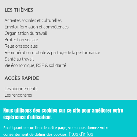
LES THÈMES
Activités sociales et culturelles
Emploi, formation et compétences
Organisation du travail
Protection sociale
Relations sociales
Rémunération globale & partage de la performance
Santé au travail
Vie économique, RSE & solidarité
ACCÈS RAPIDE
Les abonnements
Les rencontres
Les ressources
Nous utilisons des cookies sur ce site pour améliorer votre
expérience d'utilisateur.
© 2019 Miroir Social - Réalisé par
Cafffeine
En cliquant sur un lien de cette page, vous nous donnez votre
Plus d'infos
consentement de définir des cookies.