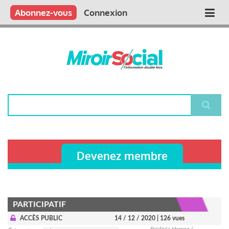
Aller
Qui sommes nous ?
Vous publiez
Nous publions
Contactez-nous
Abonnez-vous
Connexion
Main
au
contenu
navigation
principal
Rechercher
Devenez membre
PARTICIPATIF
ACCÈS PUBLIC
14 / 12 / 2020
| 126 vues
Frédéric Homez /