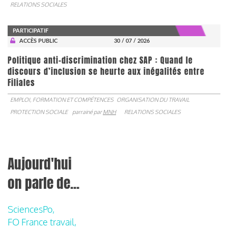
RELATIONS SOCIALES
PARTICIPATIF
ACCÈS PUBLIC
30 / 07 / 2026
Politique anti-discrimination chez SAP : Quand le
discours d’inclusion se heurte aux inégalités entre
Filiales
EMPLOI, FORMATION ET COMPÉTENCES
ORGANISATION DU TRAVAIL
PROTECTION SOCIALE
parrainé par
MNH
RELATIONS SOCIALES
Aujourd'hui
on parle de...
SciencesPo,
FO France travail,