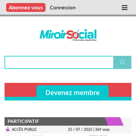
Aller
Qui sommes nous ?
Vous publiez
Nous publions
Contactez-nous
Abonnez-vous
Connexion
Main
au
contenu
navigation
principal
Rechercher
Devenez membre
PARTICIPATIF
ACCÈS PUBLIC
25 / 07 / 2025
| 369 vues
Marie-Josée