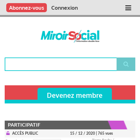
Aller
Qui sommes nous ?
Vous publiez
Nous publions
Contactez-nous
Abonnez-vous
Connexion
Main
au
contenu
navigation
principal
Rechercher
Devenez membre
PARTICIPATIF
ACCÈS PUBLIC
15 / 12 / 2020
| 765 vues
Pierre Bauby /