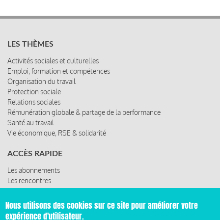
Activités sociales et culturelles
Emploi, formation et compétences
Organisation du travail
Protection sociale
Relations sociales
Rémunération globale & partage de la performance
Santé au travail
Vie économique, RSE & solidarité
ACCÈS RAPIDE
Les abonnements
Les rencontres
Les ressources
© 2019 Miroir Social - Réalisé par
Cafffeine
Mentions légales et condition générale d’utilisation et
Pied
d’abonnement
Nous utilisons des cookies sur ce site pour améliorer votre
expérience d'utilisateur.