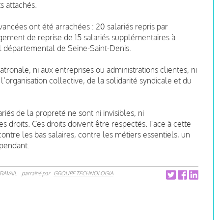
ts attachés.
vancées ont été arrachées : 20 salariés repris par
agement de reprise de 15 salariés supplémentaires à
il départemental de Seine-Saint-Denis.
atronale, ni aux entreprises ou administrations clientes, ni
l’organisation collective, de la solidarité syndicale et du
riés de la propreté ne sont ni invisibles, ni
es droits. Ces droits doivent être respectés. Face à cette
ntre les bas salaires, contre les métiers essentiels, un
épendant.
RAVAIL
parrainé par
GROUPE TECHNOLOGIA