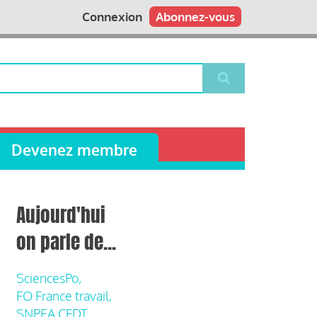
Connexion
Abonnez-vous
Devenez membre
Aujourd'hui
on parle de...
SciencesPo,
FO France travail,
SNPEA CFDT