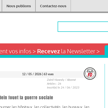
Nous publions
Contactez-nous
Rechercher
nt vos infos >
Recevez
la Newsletter >
12 / 05 / 2026
| 63 vues
Zaïnil Nizaraly / Abonné
Articles : 26
Inscrit(e) le 24 / 06 / 2023
lein fouet la guerre sociale
ourner les hôpitaux, les collectivités, les bureaux, les