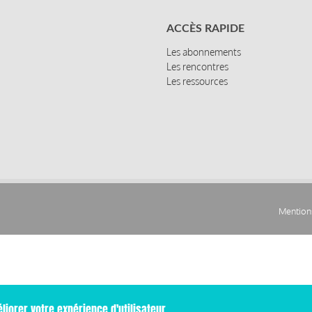
ACCÈS RAPIDE
Les abonnements
Les rencontres
Les ressources
Mentions
Pied
de
page
liorer votre expérience d'utilisateur.