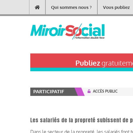
Aller
Qui sommes nous ?
Vous publiez
Main
au
contenu
navigation
principal
Publiez
gratuiteme
PARTICIPATIF
ACCÈS PUBLIC
Les salariés de la propreté subissent de p
Dans le secteur de la propreté, les salariés font t