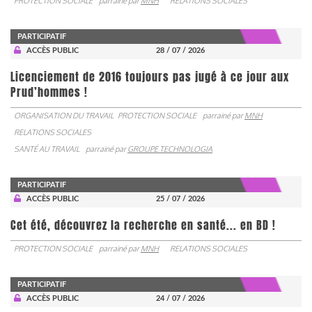
PROTECTION SOCIALE
parrainé par
MNH
RELATIONS SOCIALES
PARTICIPATIF
ACCÈS PUBLIC
28 / 07 / 2026
Licenciement de 2016 toujours pas jugé à ce jour aux
Prud’hommes !
ORGANISATION DU TRAVAIL
PROTECTION SOCIALE
parrainé par
MNH
RELATIONS SOCIALES
SANTÉ AU TRAVAIL
parrainé par
GROUPE TECHNOLOGIA
PARTICIPATIF
ACCÈS PUBLIC
25 / 07 / 2026
Cet été, découvrez la recherche en santé... en BD !
PROTECTION SOCIALE
parrainé par
MNH
RELATIONS SOCIALES
PARTICIPATIF
ACCÈS PUBLIC
24 / 07 / 2026