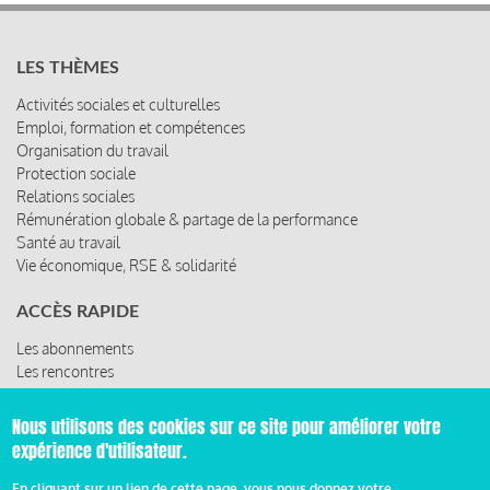
Activités sociales et culturelles
Emploi, formation et compétences
Organisation du travail
Protection sociale
Relations sociales
Rémunération globale & partage de la performance
Santé au travail
Vie économique, RSE & solidarité
ACCÈS RAPIDE
Les abonnements
Les rencontres
Les ressources
© 2019 Miroir Social - Réalisé par
Cafffeine
Nous utilisons des cookies sur ce site pour améliorer votre
Mentions légales et condition générale d’utilisation et
expérience d'utilisateur.
Pied
d’abonnement
En cliquant sur un lien de cette page, vous nous donnez votre