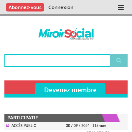
Aller
Qui sommes nous ?
Vous publiez
Nous publions
Contactez-nous
Abonnez-vous
Connexion
Main
au
contenu
navigation
principal
Rechercher
Devenez membre
PARTICIPATIF
ACCÈS PUBLIC
30 / 09 / 2024
| 115 vues
Jacky Lesueur /