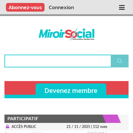
Aller
Qui sommes nous ?
Vous publiez
Nous publions
Contactez-nous
Abonnez-vous
Connexion
Main
au
contenu
navigation
principal
Rechercher
Devenez membre
PARTICIPATIF
ACCÈS PUBLIC
21 / 11 / 2025
| 112 vues
Carl Guinet /